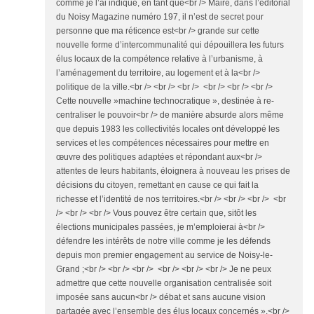
comme je l’ai indiqué, en tant que<br /> Maire, dans l’éditorial
du Noisy Magazine numéro 197, il n’est de secret pour
personne que ma réticence est<br /> grande sur cette
nouvelle forme d’intercommunalité qui dépouillera les futurs
élus locaux de la compétence relative à l’urbanisme, à
l’aménagement du territoire, au logement et à la<br />
politique de la ville.<br /> <br /> <br /> <br /> <br /> <br />
Cette nouvelle »machine technocratique », destinée à re-
centraliser le pouvoir<br /> de manière absurde alors même
que depuis 1983 les collectivités locales ont développé les
services et les compétences nécessaires pour mettre en
œuvre des politiques adaptées et répondant aux<br />
attentes de leurs habitants, éloignera à nouveau les prises de
décisions du citoyen, remettant en cause ce qui fait la
richesse et l’identité de nos territoires.<br /> <br /> <br /> <br
/> <br /> <br /> Vous pouvez être certain que, sitôt les
élections municipales passées, je m’emploierai à<br />
défendre les intérêts de notre ville comme je les défends
depuis mon premier engagement au service de Noisy-le-
Grand ;<br /> <br /> <br /> <br /> <br /> <br /> Je ne peux
admettre que cette nouvelle organisation centralisée soit
imposée sans aucun<br /> débat et sans aucune vision
partagée avec l’ensemble des élus locaux concernés ».<br />