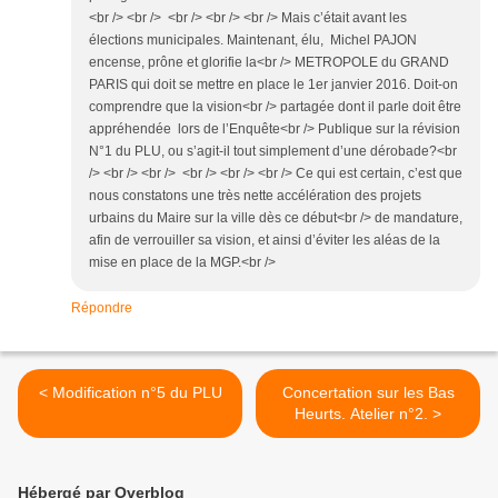
<br /> <br /> <br /> <br /> <br /> Mais c’était avant les
élections municipales. Maintenant, élu, Michel PAJON
encense, prône et glorifie la<br /> METROPOLE du GRAND
PARIS qui doit se mettre en place le 1er janvier 2016. Doit-on
comprendre que la vision<br /> partagée dont il parle doit être
appréhendée lors de l’Enquête<br /> Publique sur la révision
N°1 du PLU, ou s’agit-il tout simplement d’une dérobade?<br
/> <br /> <br /> <br /> <br /> <br /> Ce qui est certain, c’est que
nous constatons une très nette accélération des projets
urbains du Maire sur la ville dès ce début<br /> de mandature,
afin de verrouiller sa vision, et ainsi d’éviter les aléas de la
mise en place de la MGP.<br />
Répondre
< Modification n°5 du PLU
Concertation sur les Bas
Heurts. Atelier n°2. >
Hébergé par Overblog