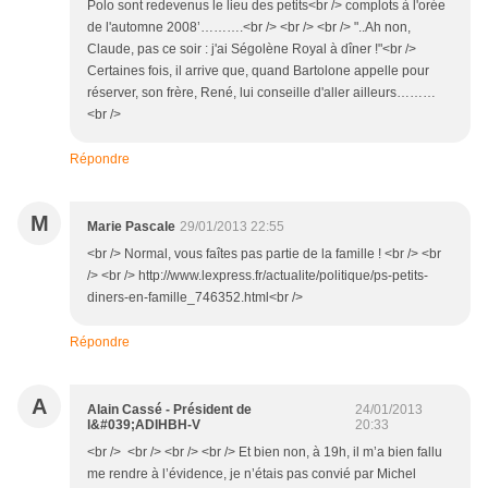
Polo sont redevenus le lieu des petits<br /> complots à l'orée
de l'automne 2008’……….<br /> <br /> <br /> "..Ah non,
Claude, pas ce soir : j'ai Ségolène Royal à dîner !"<br />
Certaines fois, il arrive que, quand Bartolone appelle pour
réserver, son frère, René, lui conseille d'aller ailleurs………
<br />
Répondre
M
Marie Pascale
29/01/2013 22:55
<br /> Normal, vous faîtes pas partie de la famille ! <br /> <br
/> <br /> http://www.lexpress.fr/actualite/politique/ps-petits-
diners-en-famille_746352.html<br />
Répondre
A
Alain Cassé - Président de
24/01/2013
l&#039;ADIHBH-V
20:33
<br /> <br /> <br /> <br /> Et bien non, à 19h, il m’a bien fallu
me rendre à l’évidence, je n’étais pas convié par Michel