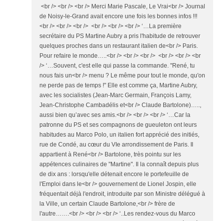
<br /> <br /> <br /> Merci Marie Pascale, Le Vrai<br /> Journal
de Noisy-le-Grand avait encore une fois les bonnes infos !!!
<br /> <br /> <br /> <br /> <br /> <br /> ‘…La première
secrétaire du PS Martine Aubry a pris l'habitude de retrouver
quelques proches dans un restaurant italien de<br /> Paris.
Pour refaire le monde…..<br /> <br /> <br /> <br /> <br /> <br
/> ‘…Souvent, c'est elle qui passe la commande. "René, tu
nous fais un<br /> menu ? Le même pour tout le monde, qu'on
ne perde pas de temps !" Elle est comme ça, Martine Aubry,
avec les socialistes (Jean-Marc Germain, François Lamy,
Jean-Christophe Cambadélis et<br /> Claude Bartolone)…..,
aussi bien qu’avec ses amis.<br /> <br /> <br /> ‘…Car la
patronne du PS et ses compagnons de gueuleton ont leurs
habitudes au Marco Polo, un italien fort apprécié des initiés,
rue de Condé, au cœur du VIe arrondissement de Paris. Il
appartient à René<br /> Bartolone, très pointu sur les
appétences culinaires de "Martine". Il la connaît depuis plus
de dix ans : lorsqu'elle détenait encore le portefeuille de
l'Emploi dans le<br /> gouvernement de Lionel Jospin, elle
fréquentait déjà l'endroit, introduite par son Ministre délégué à
la Ville, un certain Claude Bartolone,<br /> frère de
l'autre…….<br /> <br /> <br /> ‘..Les rendez-vous du Marco