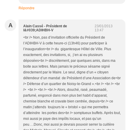
Répondre
A
Alain Cassé - Président de
23/01/2013
l&#039;ADIHBH-V
13:47
<br /> Non, pas d’invitation officielle du Président de
l’ADIHBH-V à cette heure-ci (13h46) pour participer à
l’inauguration<br /> du gigantesque Hôtel de Ville. Plus
exactement, des invitations, si, j’en ai eu plusieurs
déposées<br /> discrètement, par quelques amis, dans ma
boite aux lettres. Mais jamais le précieux sésame signé
directement par le Maire. Le seul, digne d’un « citoyen
détendeur d’un mandat de Président d’une Association de<br
/> Défense d’un quartier de Noisy-le-Grand ».<br /> <br /> <br
/> <br /> <br /> <br /> Alors, douché, rasé, peaumadé,
parfumé, engoncé dans mon plus bel habit d’apparat,
chemise blanche et cravate bien centrée, depuis<br /> ce
matin j’attends toujours le « bristol » qui me permettra
d’atteindre les portes des<br /> somptueux buffets. Après tout,
moi aussi je paye des impôts locaux, et pas qu’un
peu….Donc, moi aussi je devrais pouvoir serrer la cuillère