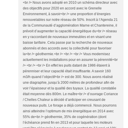
<br /> Nous avons adopté en 2010 un schéma directeur avec
des objectifs pour 2020 en accord avec le Grenelle
Environnement, à savoir<br /> une proportion d’énergies
renouvelables sur notre réseau de 50%. Inscrit à l’Agenda 21
de la Communauté d’agglomération Marne et Chantereine, il
prévoit d’augmenter la capacité énergétique du<br /> réseau
en y raccordant de nouveaux immeubles et en visant une
baisse tarifaire. Cela passe par la recherche de nouveaux
abonnés et des accords avec la collectivité pour favoriser
la<br /> géothermie.<br /> <br /> <br /> Vous modernisez
actuellement les installations pour en assurer la pérennité<br
/> <br /> <br /> En effet les puits datant de 1986 étaient à
pérenniser et leur capacité était insuffisante. A savoir 160
m3/h quand l’objectif<br /> est de 300. Nous avons réalisé
une diagraphie, jusqu’à 2000 mètres de profondeur afin de
voir l’épaisseur et la qualité des tuyaux. La qualité constatée
était moyenne dès 800m. Le maître<br /> d’ouvrage Coriance
/ Chelles Chaleur a décidé d’anticiper en creusant de
nouveaux puits. Le forage a déjà commencé. Nous pourrons
ainsi atteindre l’optimum de mix énergétique en 2014 avec
55% de<br /> géothermie, 35% de cogénération (dont
l’échéance prend fin en 2013 et pour laquelle les moteurs