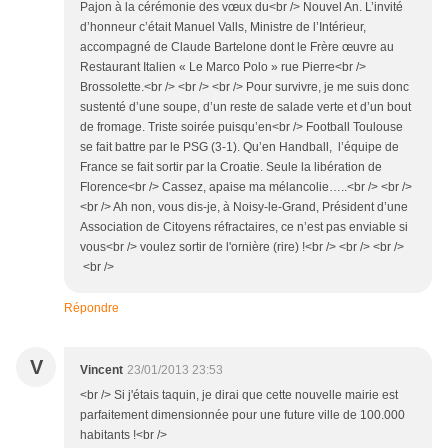
Pajon à la cérémonie des vœux du<br /> Nouvel An. L’invité
d’honneur c’était Manuel Valls, Ministre de l’Intérieur,
accompagné de Claude Bartelone dont le Frère œuvre au
Restaurant Italien « Le Marco Polo » rue Pierre<br />
Brossolette.<br /> <br /> <br /> Pour survivre, je me suis donc
sustenté d’une soupe, d’un reste de salade verte et d’un bout
de fromage. Triste soirée puisqu’en<br /> Football Toulouse
se fait battre par le PSG (3-1). Qu’en Handball, l’équipe de
France se fait sortir par la Croatie. Seule la libération de
Florence<br /> Cassez, apaise ma mélancolie…..<br /> <br />
<br /> Ah non, vous dis-je, à Noisy-le-Grand, Président d’une
Association de Citoyens réfractaires, ce n’est pas enviable si
vous<br /> voulez sortir de l'ornière (rire) !<br /> <br /> <br />
<br />
Répondre
V
Vincent
23/01/2013 23:53
<br /> Si j'étais taquin, je dirai que cette nouvelle mairie est
parfaitement dimensionnée pour une future ville de 100.000
habitants !<br />