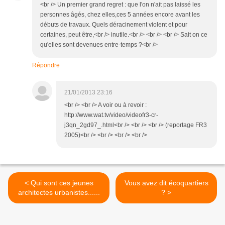
<br /> Un premier grand regret : que l'on n'ait pas laissé les
personnes âgés, chez elles,ces 5 années encore avant les
débuts de travaux. Quels déracinement violent et pour
certaines, peut être,<br /> inutile.<br /> <br /> <br /> Sait on ce
qu'elles sont devenues entre-temps ?<br />
Répondre
21/01/2013 23:16
<br /> <br /> A voir ou à revoir :
http://www.wat.tv/video/videofr3-cr-
j3qn_2gd97_.html<br /> <br /> <br /> (reportage FR3
2005)<br /> <br /> <br /> <br />
< Qui sont ces jeunes
Vous avez dit écoquartiers
architectes urbanistes......
? >