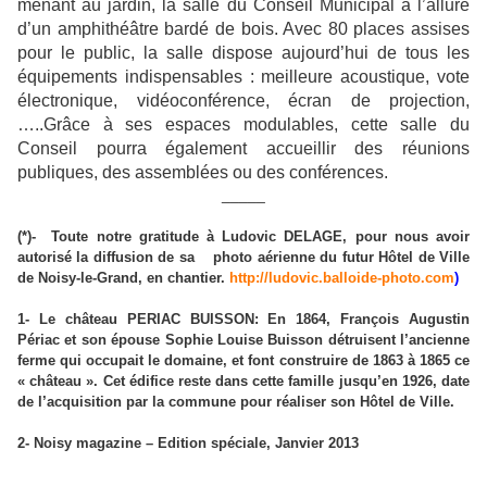
menant au jardin, la salle du Conseil Municipal à l’allure
d’un amphithéâtre bardé de bois. Avec 80 places assises
pour le public, la salle dispose aujourd’hui de tous les
équipements indispensables : meilleure acoustique, vote
électronique, vidéoconférence, écran de projection,
…..Grâce à ses espaces modulables, cette salle du
Conseil pourra également accueillir des réunions
publiques, des assemblées ou des conférences.
_____
(*)-
Toute notre gratitude à Ludovic DELAGE, pour nous avoir
autorisé la diffusion de sa
photo aérienne du futur Hôtel de Ville
de Noisy-le-Grand, en chantier.
http://ludovic.balloide-photo.com
)
1- Le château PERIAC BUISSON: En 1864, François Augustin
Périac et son épouse Sophie Louise Buisson détruisent l’ancienne
ferme qui occupait le domaine, et font construire de 1863 à 1865 ce
« château ». Cet édifice reste dans cette famille jusqu’en 1926, date
de l’acquisition par la commune pour réaliser son Hôtel de Ville.
2- Noisy magazine – Edition spéciale, Janvier 2013