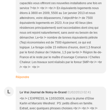
capacités vous offriront ces nouvelles installations une fois en
service ?<br /> <br /> <br /> En équivalents logements nous
étions à 3800 en 2009, 5500 au 1er janvier 2013 et nous
atteindrons, voire dépasserons, l’objectif<br /> de 7500
équivalents logements en 2023. A ce jour 40 lieux (des
résidences principalement) sont raccordables dont cinq qui
nous ont rejoint naturellement, sans avoir eu besoin de les
démarcher. Le<br /> nombre de tonnes équivalents pétrole
(Tep) économisées est de 7500 également, ce qui est
logique. Le forage coûte 15 millions d’euros, dont 1,5 financé
par le fond chaleur de l’Ademe, 1,5 par la<br /> Région Ile-de-
France et le reste par le maître d’ouvrage Coriance / Chelles
Chaleur. Les travaux sont réalisés par le foreur SMP.<br /> <br
/> <br /> <br />
Répondre
L
Le Vrai Journal de Noisy-le-Grand
01/02/2013 02:41
<br /> L’EXPRESS, le 12/03/2009, sous la plume d’Elise
Karlin et Marcelo Wesfreid : PS: petits dîners en famille.
Extrait, avec quelques phrases choisies.<br /> <br /> <br />