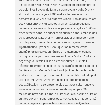
vont être rééquipés à neuf pour un contrat de 12 ans) et 10%
d’appoint gaz.<br /> <br /> <br /> Concrètement comment se
déroulent les travaux de forage des nouveaux puits ?<br />
<br /> <br /> Le forage à 2200 mètres de profondeur a
démarré le 3 janvier et va durer trois mois. Les deux puits ont
deux fonctions<br /> distinctes : l’un sert à la production,
l’autre à la réinjection. Ils ne sont pas verticaux, il y a 1500 m
d'écartement dans le dogger et en surface dans l'emprise des
puits précédents. Les<br /> normes actuelles imposent une
double peau, voire triple à certains endroits, avec un second
tuyau autour du premier. L’eau que l’on remonte étant
saumâtre et corrosive, on réalise un traitement en continu
pour que les tuyaux se corrodent moins<br /> vite. L’unité de
dégazage autrefois utilisée a été supprimée. Elle était
nécessaire avec la technique du puits artésien pour laquelle il
faut ôter le gaz afin de faciliter la réinjection.<br /> <br /> <br
/> Vous avez donc opté pour une technique différente du puits
artésien ?<br /> <br /> <br /> En effet le problème de la
dégazéification ne se présente plus car avec cette nouvelle
installation nous avons installé une<br /> pompe à 200
mètres de profondeur dans le puits producteur et une autre en
surface du<br /> puits réinjecteur. Avec cette technique l’unité
de dégazage n’est plus utile.<br /> <br /> <br /> Quelles