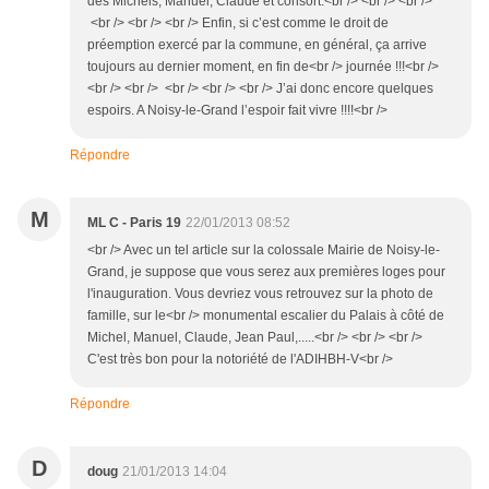
des Michels, Manuel, Claude et consort.<br /> <br /> <br />
<br /> <br /> <br /> Enfin, si c’est comme le droit de
préemption exercé par la commune, en général, ça arrive
toujours au dernier moment, en fin de<br /> journée !!!<br />
<br /> <br /> <br /> <br /> <br /> J’ai donc encore quelques
espoirs. A Noisy-le-Grand l’espoir fait vivre !!!!<br />
Répondre
M
ML C - Paris 19
22/01/2013 08:52
<br /> Avec un tel article sur la colossale Mairie de Noisy-le-
Grand, je suppose que vous serez aux premières loges pour
l'inauguration. Vous devriez vous retrouvez sur la photo de
famille, sur le<br /> monumental escalier du Palais à côté de
Michel, Manuel, Claude, Jean Paul,.....<br /> <br /> <br />
C'est très bon pour la notoriété de l'ADIHBH-V<br />
Répondre
D
doug
21/01/2013 14:04