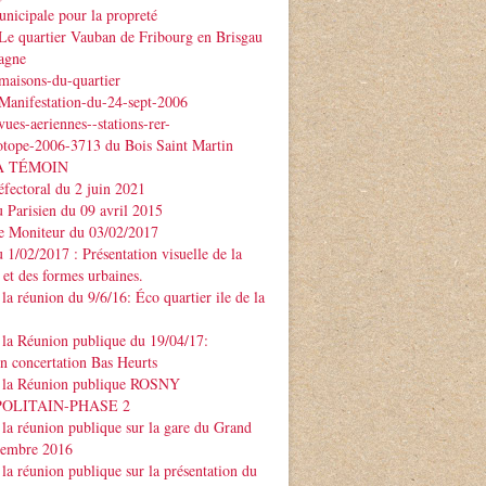
nicipale pour la propreté
Le quartier Vauban de Fribourg en Brisgau
agne
maisons-du-quartier
Manifestation-du-24-sept-2006
ues-aeriennes--stations-rer-
otope-2006-3713 du Bois Saint Martin
À TÉMOIN
éfectoral du 2 juin 2021
u Parisien du 09 avril 2015
Le Moniteur du 03/02/2017
u 1/02/2017 : Présentation visuelle de la
 et des formes urbaines.
la réunion du 9/6/16: Éco quartier ile de la
la Réunion publique du 19/04/17:
on concertation Bas Heurts
 la Réunion publique ROSNY
POLITAIN-PHASE 2
la réunion publique sur la gare du Grand
ptembre 2016
la réunion publique sur la présentation du