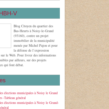
HBH-V
Blog Citoyen du quartier des
Bas-Heurts à Noisy-le-Grand
(93160), contre un projet
immobilier de la municipalité
menée par Michel Pajon et pour
la défense de l’expression
 sur le Web. Pour livrer des informations
nibles par ailleurs, sur des projets
x qui font débat.
es
des élections municipales à Noisy le Grand
s -Tableau général
des élections municipales à Noisy le Grand-
général