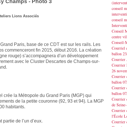
(interve
conseil m
interve
teliers Lions Associés
conseil m
Interven
Conseil M
centre vil
Conseil-
rand Paris, base de ce CDT est sur les rails. Les
Courriel 
ps commenceront fin 2015, début 2016. La création
ballon 2
(ligne rouge) s’accompagnera d’un développement
Courrier
lièrement avec le Cluster Descartes de Champs-sur-
Courrier
and.
26 novem
Courrier 
ballon 0
Courrier 
ballon 0
el crée la Métropole du Grand Paris (MGP) qui
Courrier
rtements de la petite couronne (92, 93 et 94). La MGP
de Seine-
000 habitants.
Courrier 
l'École L
 partie de l’un d’eux.
Courrier