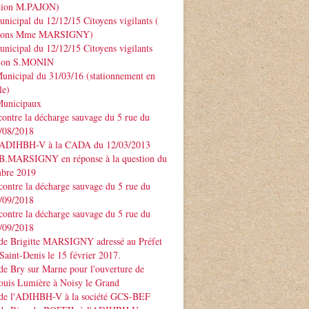
ntion M.PAJON)
unicipal du 12/12/15 Citoyens vigilants (
ntions Mme MARSIGNY)
unicipal du 12/12/15 Citoyens vigilants
tion S.MONIN
unicipal du 31/03/16 (stationnement en
le)
Municipaux
contre la décharge sauvage du 5 rue du
3/08/2018
 ADIHBH-V à la CADA du 12/03/2013
 B.MARSIGNY en réponse à la question du
bre 2019
contre la décharge sauvage du 5 rue du
7/09/2018
contre la décharge sauvage du 5 rue du
7/09/2018
 de Brigitte MARSIGNY adressé au Préfet
Saint-Denis le 15 février 2017.
de Bry sur Marne pour l'ouverture de
ouis Lumière à Noisy le Grand
 de l'ADIHBH-V à la société GCS-BEF