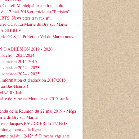
 Conseil Municipal exceptionnel du
e du 17 mai 2018 et article du "Parisien"
TS_Newsletter travaux n°1
serie GCS. La Mairie de Bry sur Marne
 l'ADIHBH-V
erie GCS, le Préfet du Val de Marne nous
 D'ADHÉSION 2019 - 2020
d'adésion 2023/2024
d'adhésion 2014-2015
d'adhésion 2022 - 2023
d'adhésion 2024 - 2025
d'information et d'adhésion 2017/2018
 au Bas-Heurts !
/09/10 Chahut
ire de Vincent Monnier en 2017 sur le
endu de la Réunion du 22 mai 2019 - Méga
erie de Bry sur Marne
ce de Jacques BAUDRIER du 12/04/18
rolongement de la ligne 11
unicipal du 12/12/15 Citoyens vigilants