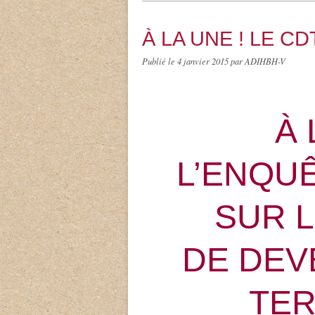
À LA UNE ! LE C
Publié le
4 janvier 2015
par ADIHBH-V
À 
L’ENQU
SUR 
DE DE
TER