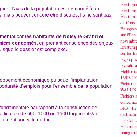
Élection
es, l’avis de la population est demandé à un
Elections
, mais peuvent encore être discutés. Ils ne sont pas
Élections
du Consei
Enregistr
sur l'Eco
amental car les habitants de Noisy-le-Grand et
novembr
miers concernés
, en prenant conscience des enjeux
Erratum p
puisque le dossier est complexe.
sur les B
Expropria
Extraits 
Fichier a
16/05/20
eloppement économique puisque l’implantation
Fichiers 
portunité d’emplois pour l’ensemble de la population
WALLIS d
Fichiers 
concernan
 fondamentale par rapport à la construction de
FR3 - Île
’édification de 600, 1000 ou 1500 logements/an,
destruct
lement une ville dortoir.
Habitat p
Habitat p
Inaugurat