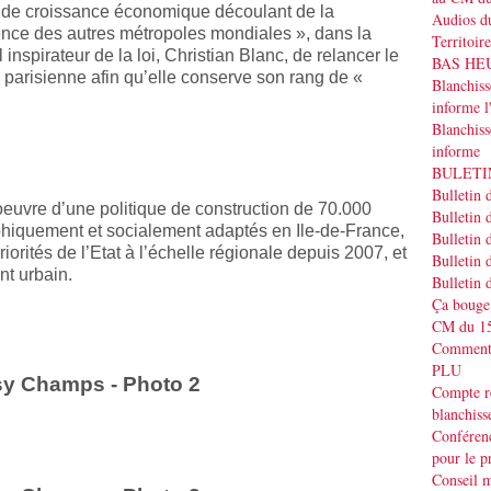
if de croissance économique découlant de la
Audios du
ence des autres métropoles mondiales », dans la
Territoir
inspirateur de la loi, Christian Blanc, de relancer le
BAS HEUR
parisienne afin qu’elle conserve son rang de «
Blanchis
informe
Blanchiss
informe
BULETIN
Bulletin 
euvre d’une politique de construction de 70.000
Bulletin 
iquement et socialement adaptés en Ile-de-France,
Bulletin 
iorités de l’Etat à l’échelle régionale depuis 2007, et
Bulletin 
nt urbain.
Bulletin 
Ça bouge
CM du 15
Commenta
PLU
Compte r
blanchiss
Conféren
pour le p
Conseil m