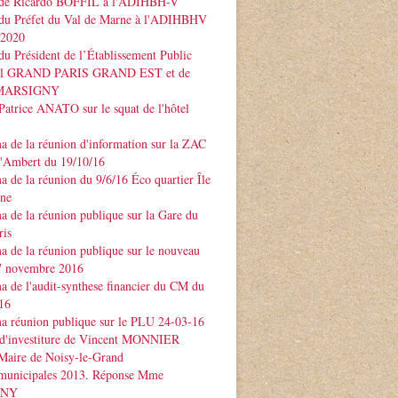
 de Ricardo BOFFIL à l'ADIHBH-V
 du Préfet du Val de Marne à l'ADIHBHV
 2020
du Président de l’Établissement Public
rial GRAND PARIS GRAND EST et de
e MARSIGNY
Patrice ANATO sur le squat de l'hôtel
 de la réunion d'information sur la ZAC
d'Ambert du 19/10/16
 de la réunion du 9/6/16 Éco quartier Île
rne
 de la réunion publique sur la Gare du
ris
 de la réunion publique sur le nouveau
 novembre 2016
 de l'audit-synthese financier du CM du
16
a réunion publique sur le PLU 24-03-16
 d'investiture de Vincent MONNIER
Maire de Noisy-le-Grand
 municipales 2013. Réponse Mme
GNY