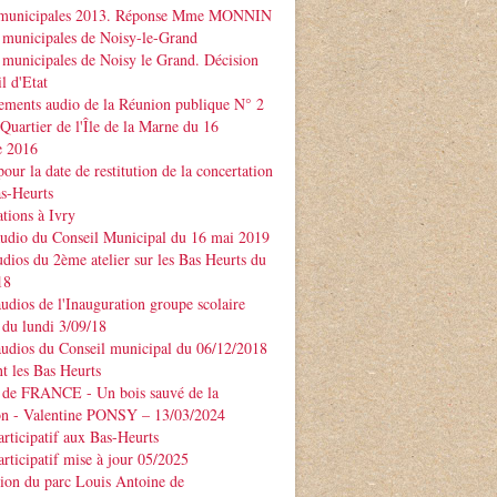
 municipales 2013. Réponse Mme MONNIN
 municipales de Noisy-le-Grand
 municipales de Noisy le Grand. Décision
l d'Etat
ements audio de la Réunion publique N° 2
 Quartier de l'Île de la Marne du 16
e 2016
our la date de restitution de la concertation
as-Heurts
tions à Ivry
audio du Conseil Municipal du 16 mai 2019
udios du 2ème atelier sur les Bas Heurts du
18
audios de l'Inauguration groupe scolaire
u lundi 3/09/18
audios du Conseil municipal du 06/12/2018
t les Bas Heurts
 de FRANCE - Un bois sauvé de la
ion - Valentine PONSY – 13/03/2024
articipatif aux Bas-Heurts
articipatif mise à jour 05/2025
ion du parc Louis Antoine de