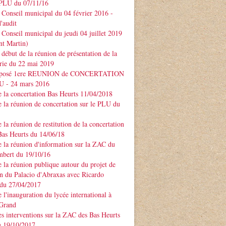
PLU du 07/11/16
Conseil municipal du 04 février 2016 -
'audit
Conseil municipal du jeudi 04 juillet 2019
nt Martin)
début de la réunion de présentation de la
rie du 22 mai 2019
xposé 1ere REUNION de CONCERTATION
LU - 24 mars 2016
 la concertation Bas Heurts 11/04/2018
 la réunion de concertation sur le PLU du
 la réunion de restitution de la concertation
Bas Heurts du 14/06/18
 la réunion d'information sur la ZAC du
mbert du 19/10/16
 la réunion publique autour du projet de
n du Palacio d'Abraxas avec Ricardo
u 27/04/2017
 l'inauguration du lycée international à
 Grand
s interventions sur la ZAC des Bas Heurts
 19/10/2017