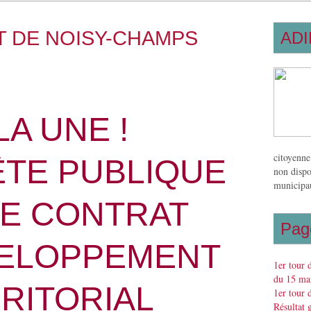
DT DE NOISY-CHAMPS
ADI
LA UNE !
citoyenne
ÊTE PUBLIQUE
non dispo
municipau
LE CONTRAT
Pag
VELOPPEMENT
1er tour 
du 15 mar
RITORIAL
1er tour 
Résultat 