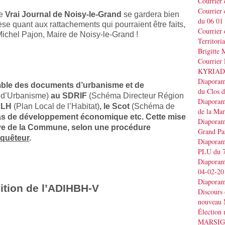
Courrier
Courrier
le
Vrai Journal
de Noisy-le-Grand
se gardera bien
du 06 01
 quant aux rattachements qui pourraient être faits,
Courrier 
Michel Pajon, Maire de Noisy-le-Grand !
Territo
Brigitt
Courrier 
KYRIAD
Diaporama
emble des documents d’urbanisme et de
du Clos 
l d’Urbanisme)
au SDRIF
(Schéma Directeur Région
Diaporama
PLH
(Plan Local de l’Habitat)
, le Scot
(Schéma de
de la Ma
as de développement économique etc. Cette mise
Diaporama
iative de la Commune, selon une procédure
Grand Pa
quêteur
.
Diaporama
PLU du 7
Diaporama
04-02-20
Diaporam
ition de l’ADIHBH-V
Discours
nouveau 
Élection
MARSI