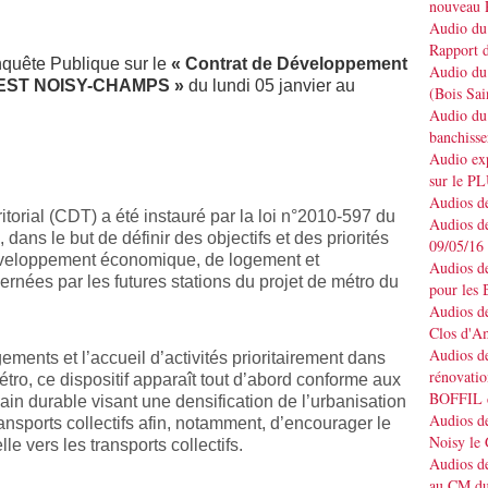
nouveau 
Audio du 
Rapport d
Enquête Publique sur le
« Contrat de Développement
Audio du 
S EST NOISY-CHAMPS »
du lundi 05 janvier au
(Bois Sai
Audio du 
banchisse
Audio e
sur le P
Audios de
orial (CDT) a été instauré par la loi n°2010-597 du
Audios de
 dans le but de définir des objectifs et des priorités
09/05/16
veloppement économique, de logement et
Audios de
nées par les futures stations du projet de métro du
pour les 
Audios de
Clos d'A
Audios de
ements et l’accueil d’activités prioritairement dans
rénovatio
étro, ce dispositif apparaît tout d’abord conforme aux
BOFFIL d
in durable visant une densification de l’urbanisation
Audios de
nsports collectifs afin, notamment, d’encourager le
Noisy le
le vers les transports collectifs.
Audios de
au CM du