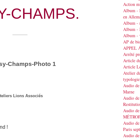
Action mu
Y-CHAMPS.
Album - 
en Allem
Album - 
Album - 
______
Album - v
AP de bi
APPEL 
Arrêté pr
Article d
Article 
Atelier d
typologie
Audio de 
Marne
teliers Lions Associés
Audio de 
Restituti
Audio de
MÉTRO
Audio de 
nd !
Paris se
Audio de 