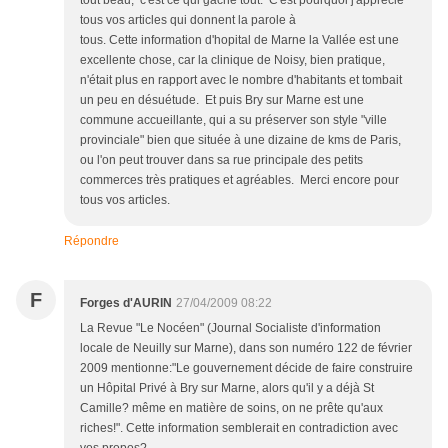
tout beau, c'est ce qui gâche tout. C'est pourquoi j'apprécie
tous vos articles qui donnent la parole à
tous. Cette information d'hopital de Marne la Vallée est une
excellente chose, car la clinique de Noisy, bien pratique,
n'était plus en rapport avec le nombre d'habitants et tombait
un peu en désuétude. Et puis Bry sur Marne est une
commune accueillante, qui a su préserver son style "ville
provinciale" bien que située à une dizaine de kms de Paris,
ou l'on peut trouver dans sa rue principale des petits
commerces très pratiques et agréables. Merci encore pour
tous vos articles.
Répondre
F
Forges d'AURIN
27/04/2009 08:22
La Revue "Le Nocéen" (Journal Socialiste d'information
locale de Neuilly sur Marne), dans son numéro 122 de février
2009 mentionne:"Le gouvernement décide de faire construire
un Hôpital Privé à Bry sur Marne, alors qu'il y a déjà St
Camille? même en matière de soins, on ne prête qu'aux
riches!". Cette information semblerait en contradiction avec