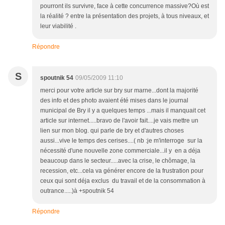
pourront ils survivre, face à cette concurrence massive?Où est
la réalité ? entre la présentation des projets, à tous niveaux, et
leur viabilité .
Répondre
S
spoutnik 54
09/05/2009 11:10
merci pour votre article sur bry sur marne...dont la majorité
des info et des photo avaient été mises dans le journal
municipal de Bry il y a quelques temps ...mais il manquait cet
article sur internet.....bravo de l'avoir fait....je vais mettre un
lien sur mon blog. qui parle de bry et d'autres choses
aussi...vive le temps des cerises....( nb :je m'interroge sur la
nécessité d'une nouvelle zone commerciale...il y en a déja
beaucoup dans le secteur.....avec la crise, le chômage, la
recession, etc...cela va générer encore de la frustration pour
ceux qui sont déja exclus du travail et de la consommation à
outrance.....)à +spoutnik 54
Répondre