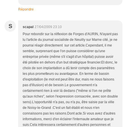
Répondre
S
scapal
27/04/2009 23:10
Pour rebondir sur la réflexion de Forges d'AURIN, N'ayant pas
lu l'article du journal socialiste de Neuilly sur Marne cité, je ne
pourrai réagir directement sur cet article.Cependant, il me
semble, surprenant que l'on puisse considérer qu'une
entreprise privée (même s'il s'agit d'un hôpital) puisse avoir
été pilotée en dehors d'un but stratégique financier.Et donc, le
choix de son implantation a dû tenir compte des paramètres
les plus prometteurs ou avantageux. En terme de bassin
d'exploitation (le mot est peut être dur, mais ne nous faisons
pas d'illusion) et de besoin.Le gouvernement n'a
certainement rien à voir là dedans ("même si l'on ne prête
qu'aux riches", selon l'expression consacrée, avec son double
sens).L'opportunité n'a pas, ou n'a pu, être saisie par la ville
de Noisy-le-Grand .C'est un fait établi et nous n'en
connaissons pas les raisons.Dont acte.Si vous avez d'autres
informations, merci d'en éclairer l'internaute amateur que je
suis.Cela intéressera certainement d'autres personnes et