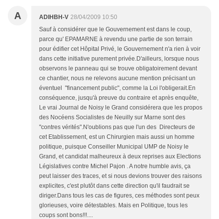
A
ADIHBH-V
28/04/2009 10:50
Sauf à considérer que le Gouvernement est dans le coup,
parce qu' EPAMARNE à revendu une partie de son terrain
pour édifier cet Hôpital Privé, le Gouvernement n'a rien à voir
dans cette initiative purement privée.D'ailleurs, lorsque nous
observons le panneau qui se trouve obligatoirement devant
ce chantier, nous ne relevons aucune mention précisant un
éventuel "financement public", comme la Loi l'obligerait.En
conséquence, jusqu'à preuve du contraire et après enquête,
Le vrai Journal de Noisy le Grand considérera que les propos
des Nocéens Socialistes de Neuilly sur Marne sont des
"contres vérités".N'oublions pas que l'un des Directeurs de
cet Etablissement, est un Chirurgien mais aussi un homme
politique, puisque Conseiller Municipal UMP de Noisy le
Grand, et candidat malheureux à deux reprises aux Elections
Législatives contre Michel Pajon . A notre humble avis, ça
peut laisser des traces, et si nous devions trouver des raisons
explicites, c'est plutôt dans cette direction qu'il faudrait se
diriger.Dans tous les cas de figures, ces méthodes sont peux
glorieuses, voire détestables. Mais en Politique, tous les
coups sont bons!!!....