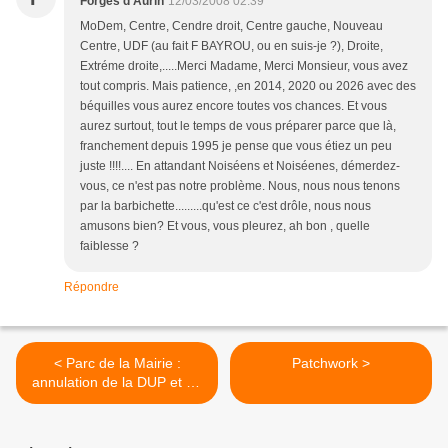
Forges d'Aurin
12/03/2008 02:39
MoDem, Centre, Cendre droit, Centre gauche, Nouveau
Centre, UDF (au fait F BAYROU, ou en suis-je ?), Droite,
Extréme droite,.....Merci Madame, Merci Monsieur, vous avez
tout compris. Mais patience, ,en 2014, 2020 ou 2026 avec des
béquilles vous aurez encore toutes vos chances. Et vous
aurez surtout, tout le temps de vous préparer parce que là,
franchement depuis 1995 je pense que vous étiez un peu
juste !!!!.... En attandant Noiséens et Noiséenes, démerdez-
vous, ce n'est pas notre problème. Nous, nous nous tenons
par la barbichette.........qu'est ce c'est drôle, nous nous
amusons bien? Et vous, vous pleurez, ah bon , quelle
faiblesse ?
Répondre
< Parc de la Mairie :
Patchwork >
annulation de la DUP et de
l’Arrêté de Cessibilité par la
Cour d’Appel Administrative
de Versailles