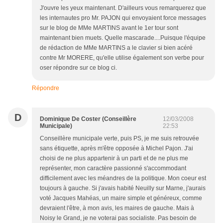
J'ouvre les yeux maintenant. D'ailleurs vous remarquerez que
les internautes pro Mr. PAJON qui envoyaient force messages
sur le blog de MMe MARTINS avant le 1er tour sont
maintenant bien muets. Quelle mascarade....Puisque l'équipe
de rédaction de MMe MARTINS a le clavier si bien acéré
contre Mr MORERE, qu'elle utilise également son verbe pour
oser répondre sur ce blog ci.
Répondre
D
Dominique De Coster (Conseillère
12/03/2008
Municipale)
22:53
Conseillère municipale verte, puis PS, je me suis retrouvée
sans étiquette, après m'être opposée à Michel Pajon. J'ai
choisi de ne plus appartenir à un parti et de ne plus me
représenter, mon caractère passionné s'accommodant
difficilement avec les méandres de la politique. Mon coeur est
toujours à gauche. Si j'avais habité Neuilly sur Marne, j'aurais
voté Jacques Mahéas, un maire simple et généreux, comme
devraient l'être, à mon avis, les maires de gauche. Mais à
Noisy le Grand, je ne voterai pas socialiste. Pas besoin de