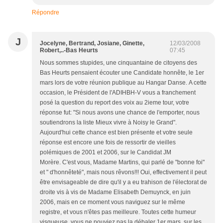
Répondre
J
Jocelyne, Bertrand, Josiane, Ginette,
12/03/2008
Robert,..-Bas Heurts
07:45
Nous sommes stupides, une cinquantaine de citoyens des
Bas Heurts pensaient écouter une Candidate honnête, le 1er
mars lors de votre réunion publique au Hangar Danse. A cette
occasion, le Président de l'ADIHBH-V vous a franchement
posé la question du report des voix au 2ieme tour, votre
réponse fut: "Si nous avons une chance de l'emporter, nous
soutiendrons la liste Mieux vivre à Noisy le Grand".
Aujourd'hui cette chance est bien présente et votre seule
réponse est encore une fois de ressortir de vieilles
polémiques de 2001 et 2006, sur le Candidat JM
Morère. C'est vous, Madame Martins, qui parlé de "bonne foi"
et " d'honnêteté", mais nous rêvons!!! Oui, effectivement il peut
être envisageable de dire qu'il y a eu trahison de l'électorat de
droite vis à vis de Madame Elisabeth Demuynck, en juin
2006, mais en ce moment vous naviguez sur le même
registre, et vous n'êtes pas meilleure. Toutes cette humeur
visqueuse, vous ne pouviez pas la débaler 1er mars, sur les