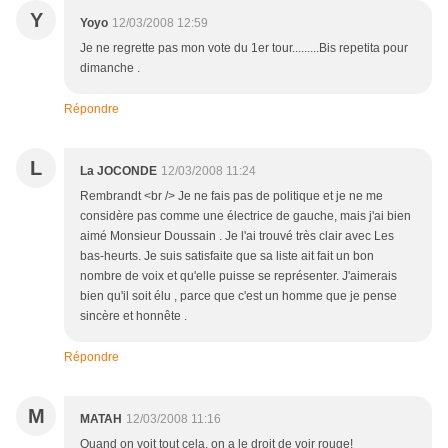
Y
Yoyo
12/03/2008 12:59
Je ne regrette pas mon vote du 1er tour.........Bis repetita pour
dimanche .
Répondre
L
La JOCONDE
12/03/2008 11:24
Rembrandt <br /> Je ne fais pas de politique et je ne me
considère pas comme une électrice de gauche, mais j'ai bien
aimé Monsieur Doussain . Je l'ai trouvé très clair avec Les
bas-heurts. Je suis satisfaite que sa liste ait fait un bon
nombre de voix et qu'elle puisse se représenter. J'aimerais
bien qu'il soit élu , parce que c'est un homme que je pense
sincère et honnête .
Répondre
M
MATAH
12/03/2008 11:16
Quand on voit tout cela, on a le droit de voir rouge!