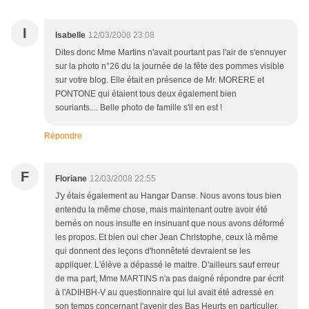
I
Isabelle
12/03/2008 23:08
Dites donc Mme Martins n'avait pourtant pas l'air de s'ennuyer
sur la photo n°26 du la journée de la fête des pommes visible
sur votre blog. Elle était en présence de Mr. MORERE et
PONTONE qui étaient tous deux également bien
souriants.... Belle photo de famille s'il en est !
Répondre
F
Floriane
12/03/2008 22:55
J'y étais également au Hangar Danse. Nous avons tous bien
entendu la même chose, mais maintenant outre avoir été
bernés on nous insulte en insinuant que nous avons déformé
les propos. Et bien oui cher Jean Christophe, ceux là même
qui donnent des leçons d'honnêteté devraient se les
appliquer. L'élève a dépassé le maitre. D'ailleurs sauf erreur
de ma part, Mme MARTINS n'a pas daigné répondre par écrit
à l'ADIHBH-V au questionnaire qui lui avait été adressé en
son temps concernant l'avenir des Bas Heurts en particulier.