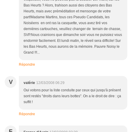
Bas Heurts ? Alors, trahison aussi des citoyens des Bas
Heurts, mais avec préméditation et mensonge de votre
part!Madame Martins, tous ces Pseudo Candidats, les
Noiséens en ont ras la casquette, vous avez tiré vos
dernières cartouches, veuillez changer de terrain de chasse,
SVP.Nous crainions que dimanche soir vous ne puissiez vous
endormir facilement. Et lundi matin, le réveil sera difficile! Sur
les Bas Heurts, nous aurons de la mémoire. Pauvre Noisy le
Grand !!!...
Répondre
V
valérie
12/03/2008 06:29
Oui votons pour la liste conduite par ceux qui jusqu'à présent
sont restés "droits dans leurs bottes". On a le droit de dire : ça
suffit !
Répondre
F