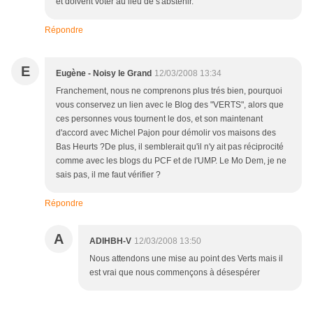
et doivent voter au lieu de s'abstenir.
Répondre
E
Eugène - Noisy le Grand
12/03/2008 13:34
Franchement, nous ne comprenons plus trés bien, pourquoi
vous conservez un lien avec le Blog des "VERTS", alors que
ces personnes vous tournent le dos, et son maintenant
d'accord avec Michel Pajon pour démolir vos maisons des
Bas Heurts ?De plus, il semblerait qu'il n'y ait pas réciprocité
comme avec les blogs du PCF et de l'UMP. Le Mo Dem, je ne
sais pas, il me faut vérifier ?
Répondre
A
ADIHBH-V
12/03/2008 13:50
Nous attendons une mise au point des Verts mais il
est vrai que nous commençons à désespérer