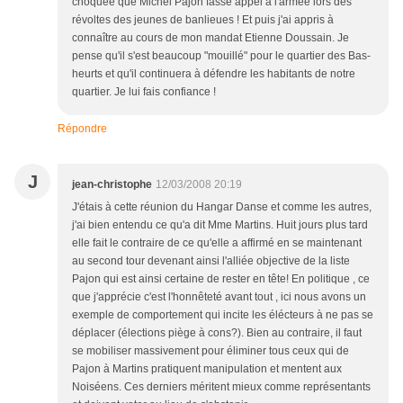
choquée que Michel Pajon fasse appel à l'armée lors des
révoltes des jeunes de banlieues ! Et puis j'ai appris à
connaître au cours de mon mandat Etienne Doussain. Je
pense qu'il s'est beaucoup "mouillé" pour le quartier des Bas-
heurts et qu'il continuera à défendre les habitants de notre
quartier. Je lui fais confiance !
Répondre
J
jean-christophe
12/03/2008 20:19
J'étais à cette réunion du Hangar Danse et comme les autres,
j'ai bien entendu ce qu'a dit Mme Martins. Huit jours plus tard
elle fait le contraire de ce qu'elle a affirmé en se maintenant
au second tour devenant ainsi l'alliée objective de la liste
Pajon qui est ainsi certaine de rester en tête! En politique , ce
que j'apprécie c'est l'honnêteté avant tout , ici nous avons un
exemple de comportement qui incite les élécteurs à ne pas se
déplacer (élections piège à cons?). Bien au contraire, il faut
se mobiliser massivement pour éliminer tous ceux qui de
Pajon à Martins pratiquent manipulation et mentent aux
Noiséens. Ces derniers méritent mieux comme représentants