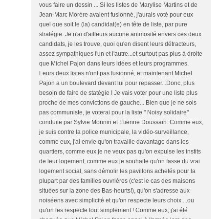
vous faire un dessin ... Si les listes de Marylise Martins et de
Jean-Marc Morère avaient fusionné, j'aurais voté pour eux
quel que soit le (la) candidat(e) en tête de liste, par pure
stratégie. Je n'ai d'ailleurs aucune animosité envers ces deux
candidats, je les trouve, quoi qu'en disent leurs détracteurs,
assez sympathiques l'un et l'autre...et surtout pas plus à droite
que Michel Pajon dans leurs idées et leurs programmes.
Leurs deux listes n'ont pas fusionné, et maintenant Michel
Pajon a un boulevard devant lui pour repasser...Donc, plus
besoin de faire de statégie ! Je vais voter pour une liste plus
proche de mes convictions de gauche... Bien que je ne sois
pas communiste, je voterai pour la liste " Noisy solidaire"
conduite par Sylvie Monnin et Etienne Doussain. Comme eux,
je suis contre la police municipale, la vidéo-surveillance,
comme eux, j'ai envie qu'on travaille davantage dans les
quartiers, comme eux je ne veux pas qu'on expulse les instits
de leur logement, comme eux je souhaite qu'on fasse du vrai
logement social, sans démolir les pavillons achetés pour la
plupart par des familles ouvrières (c'est le cas des maisons
situées sur la zone des Bas-heurts!), qu'on s'adresse aux
noiséens avec simplicité et qu'on respecte leurs choix ...ou
qu'on les respecte tout simplement ! Comme eux, j'ai été