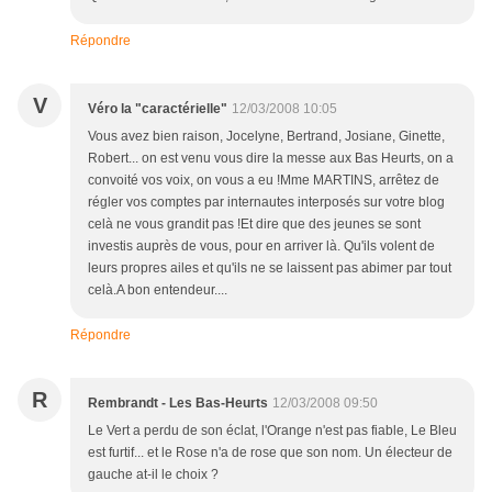
Répondre
V
Véro la "caractérielle"
12/03/2008 10:05
Vous avez bien raison, Jocelyne, Bertrand, Josiane, Ginette,
Robert... on est venu vous dire la messe aux Bas Heurts, on a
convoité vos voix, on vous a eu !Mme MARTINS, arrêtez de
régler vos comptes par internautes interposés sur votre blog
celà ne vous grandit pas !Et dire que des jeunes se sont
investis auprès de vous, pour en arriver là. Qu'ils volent de
leurs propres ailes et qu'ils ne se laissent pas abimer par tout
celà.A bon entendeur....
Répondre
R
Rembrandt - Les Bas-Heurts
12/03/2008 09:50
Le Vert a perdu de son éclat, l'Orange n'est pas fiable, Le Bleu
est furtif... et le Rose n'a de rose que son nom. Un électeur de
gauche at-il le choix ?