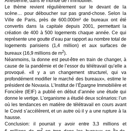
Arlésienne, dans le monde de l’immobilier.
Le thème revient régulièrement sur le devant de la
scène… pour déboucher sur pas grand-chose. Selon la
Ville de Paris, près de 600.000m² de bureaux ont été
convertis dans la capitale depuis 2001, permettant la
création de 400 à 500 logements chaque année. Ce qui
représente une goutte d’eau par rapport au nombre total de
logements parisiens (1,4 million) et aux surfaces de
2
bureaux (16,9 millions de m
).
Néanmoins, la donne est peut-être en train de changer, à
cause de la pandémie et de l’essor du télétravail qu’elle a
provoqué.
«Il y a un changement structurel, qui va
profondément modifier le marché des bureaux»
,
estime le
président de Novaxia. L’Institut de l’Épargne Immobilière et
Foncière (IEIF) a publié en début d’année une étude qui
donne le vertige. L’organisme a étudié deux scénarios: l’un
où les tendances en matière de télétravail en cours avant
le Covid s’accélèrent, et un autre où il y a une rupture à la
hausse.
Conclusion: il pourrait y avoir entre 3,3 millions et
2