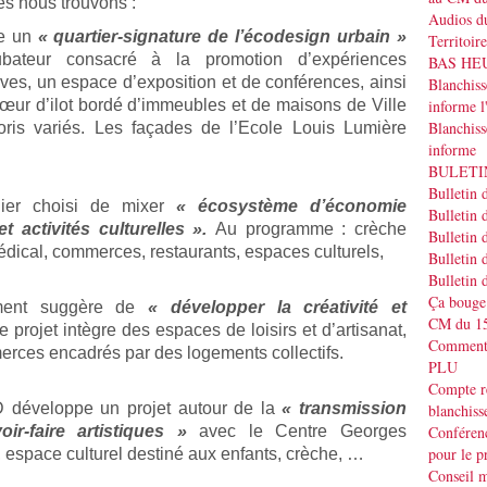
es nous trouvons :
Audios du
se un
« quartier-signature de l’écodesign urbain »
Territoir
bateur consacré à la promotion d’expériences
BAS HEUR
atives, un espace d’exposition et de conférences, ainsi
Blanchis
informe
œur d’ilot bordé d’immeubles et de maisons de Ville
Blanchiss
oris variés. Les façades de l’Ecole Louis Lumière
informe
BULETIN
Bulletin 
er choisi de mixer
« écosystème d’économie
Bulletin 
et activités culturelles ».
Au programme : crèche
Bulletin 
édical, commerces, restaurants, espaces culturels,
Bulletin 
Bulletin 
Ça bouge
ent suggère de
« développer la créativité et
CM du 15
e projet intègre des espaces de loisirs et d’artisanat,
Commenta
rces encadrés par des logements collectifs.
PLU
Compte r
veloppe un projet autour de la
« transmission
blanchiss
Conféren
oir-faire artistiques »
avec le Centre Georges
pour le p
 espace culturel destiné aux enfants, crèche, …
Conseil m