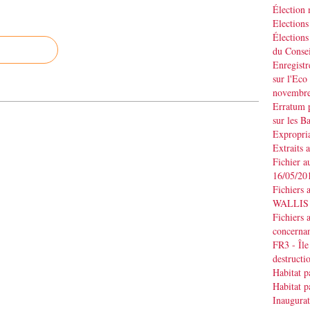
Élection
Elections
Élections
du Consei
Enregistr
sur l'Eco
novembr
Erratum p
sur les B
Expropria
Extraits 
Fichier a
16/05/20
Fichiers 
WALLIS d
Fichiers 
concernan
FR3 - Île
destruct
Habitat p
Habitat p
Inaugurat