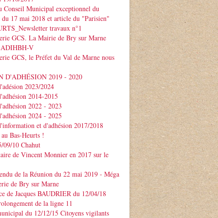
 Conseil Municipal exceptionnel du
e du 17 mai 2018 et article du "Parisien"
TS_Newsletter travaux n°1
serie GCS. La Mairie de Bry sur Marne
 l'ADIHBH-V
erie GCS, le Préfet du Val de Marne nous
 D'ADHÉSION 2019 - 2020
d'adésion 2023/2024
d'adhésion 2014-2015
d'adhésion 2022 - 2023
d'adhésion 2024 - 2025
d'information et d'adhésion 2017/2018
 au Bas-Heurts !
/09/10 Chahut
ire de Vincent Monnier en 2017 sur le
endu de la Réunion du 22 mai 2019 - Méga
erie de Bry sur Marne
ce de Jacques BAUDRIER du 12/04/18
rolongement de la ligne 11
unicipal du 12/12/15 Citoyens vigilants