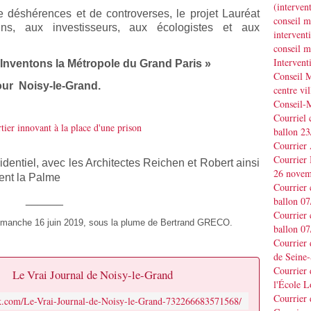
(interve
 déshérences et de controverses, le projet Lauréat
conseil m
rains, aux investisseurs, aux écologistes et aux
interve
conseil m
Interven
Inventons la Métropole du Grand Paris »
Conseil M
ur Noisy-le-Grand.
centre vil
Conseil-
Courriel 
ballon 2
Courrier
Courrier
entiel, avec les Architectes Reichen et Robert ainsi
26 novem
ent la Palme
Courrier 
______
ballon 0
Courrier 
 dimanche 16 juin 2019, sous la plume de Bertrand GRECO.
ballon 0
Courrier
de Seine-
Courrier 
Le Vrai Journal de Noisy-le-Grand
l'École L
Courrier
k.com/Le-Vrai-Journal-de-Noisy-le-Grand-732266683571568/