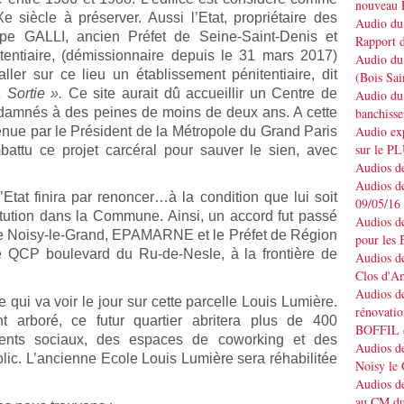
nouveau 
e siècle à préserver. Aussi l’Etat, propriétaire des
Audio du 
ippe GALLI, ancien Préfet de Seine-Saint-Denis et
Rapport d
itentiaire, (démissionnaire depuis le 31 mars 2017)
Audio du 
ller sur ce lieu un établissement pénitentiaire, dit
(Bois Sai
a Sortie ».
Ce site aurait dû accueillir un Centre de
Audio du 
ndamnés à des peines de moins de deux ans. A cette
banchisse
Audio e
nue par le Président de la Métropole du Grand Paris
sur le P
attu ce projet carcéral pour sauver le sien, avec
Audios de
Audios de
tat finira par renoncer…à la condition que lui soit
09/05/16
itution dans la Commune. Ainsi, un accord fut passé
Audios de
 de Noisy-le-Grand, EPAMARNE et le Préfet de Région
pour les 
 QCP boulevard du Ru-de-Nesle, à la frontière de
Audios de
Clos d'A
Audios de
qui va voir le jour sur cette parcelle Louis Lumière.
rénovatio
t arboré, ce futur quartier abritera plus de 400
BOFFIL d
ents sociaux, des espaces de coworking et des
Audios de
lic. L’ancienne Ecole Louis Lumière sera réhabilitée
Noisy le
Audios de
au CM du