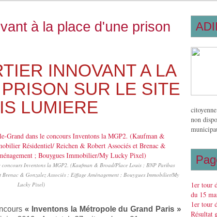
vant à la place d'une prison
ADI
IER INNOVANT A LA
 PRISON SUR LE SITE
IS LUMIERE
citoyenne
non dispo
municipau
Pag
s le concours Inventons la MGP2. (Kaufman & Broad/Place Louis ; BNP Paribas
 et Brenac & Gonzalez Associés ; Eiffage Aménagement ; Bouygues Immobilier/My
1er tour 
Lucky Pixel)
du 15 mar
1er tour 
oncours
« Inventons la Métropole du Grand Paris »
Résultat 