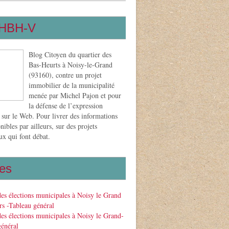
HBH-V
Blog Citoyen du quartier des
Bas-Heurts à Noisy-le-Grand
(93160), contre un projet
immobilier de la municipalité
menée par Michel Pajon et pour
la défense de l’expression
 sur le Web. Pour livrer des informations
nibles par ailleurs, sur des projets
x qui font débat.
es
des élections municipales à Noisy le Grand
s -Tableau général
des élections municipales à Noisy le Grand-
général