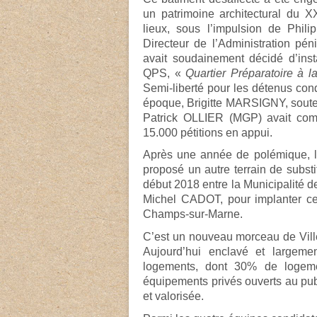
un patrimoine architectural du XX
lieux, sous l’impulsion de Phil
Directeur de l’Administration pén
avait soudainement décidé d’insta
QPS, «
Quartier Préparatoire à l
Semi-liberté pour les détenus co
époque, Brigitte MARSIGNY, soute
Patrick OLLIER (MGP) avait comb
15.000 pétitions en appui.
Après une année de polémique, l’E
proposé un autre terrain de subst
début 2018 entre la Municipalité
Michel CADOT, pour implanter ce
Champs-sur-Marne.
C’est un nouveau morceau de Ville 
Aujourd’hui enclavé et largemen
logements, dont 30% de logem
équipements privés ouverts au pub
et valorisée.