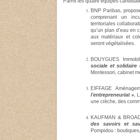
Parmi les quatre équipes candidat
BNP Paribas, propo
comprenant un incu
territoriales collabor
qu’un plan d’eau en c
aux matériaux et col
seront végétalisées.
BOUYGUES Immobili
sociale et
solidaire 
Montessori, cabinet m
EIFFAGE Aménagem
l’entrepreneuriat ».
L
une crèche, des comme
KAUFMAN & BROAD dé
des savoirs et sav
Pompidou : boutiques,