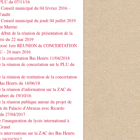
PLU du 07/11/16
Conseil municipal du 04 février 2016 -
'audit
Conseil municipal du jeudi 04 juillet 2019
nt Martin)
début de la réunion de présentation de la
rie du 22 mai 2019
xposé 1ere REUNION de CONCERTATION
LU - 24 mars 2016
 la concertation Bas Heurts 11/04/2018
 la réunion de concertation sur le PLU du
 la réunion de restitution de la concertation
Bas Heurts du 14/06/18
 la réunion d'information sur la ZAC du
mbert du 19/10/16
 la réunion publique autour du projet de
n du Palacio d'Abraxas avec Ricardo
u 27/04/2017
 l'inauguration du lycée international à
 Grand
s interventions sur la ZAC des Bas Heurts
 19/10/2017