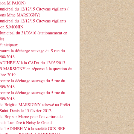
ntion M.PAJON)
unicipal du 12/12/15 Citoyens vigilants (
ntions Mme MARSIGNY)
unicipal du 12/12/15 Citoyens vigilants
tion S.MONIN
unicipal du 31/03/16 (stationnement en
le)
Municipaux
contre la décharge sauvage du 5 rue du
3/08/2018
 ADIHBH-V à la CADA du 12/03/2013
 B.MARSIGNY en réponse à la question du
bre 2019
contre la décharge sauvage du 5 rue du
7/09/2018
contre la décharge sauvage du 5 rue du
7/09/2018
 de Brigitte MARSIGNY adressé au Préfet
Saint-Denis le 15 février 2017.
de Bry sur Marne pour l'ouverture de
ouis Lumière à Noisy le Grand
 de l'ADIHBH-V à la société GCS-BEF