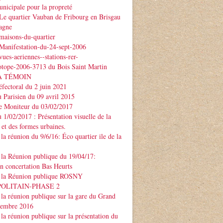
nicipale pour la propreté
Le quartier Vauban de Fribourg en Brisgau
agne
maisons-du-quartier
Manifestation-du-24-sept-2006
ues-aeriennes--stations-rer-
otope-2006-3713 du Bois Saint Martin
À TÉMOIN
éfectoral du 2 juin 2021
u Parisien du 09 avril 2015
Le Moniteur du 03/02/2017
u 1/02/2017 : Présentation visuelle de la
 et des formes urbaines.
la réunion du 9/6/16: Éco quartier ile de la
la Réunion publique du 19/04/17:
on concertation Bas Heurts
 la Réunion publique ROSNY
POLITAIN-PHASE 2
la réunion publique sur la gare du Grand
ptembre 2016
la réunion publique sur la présentation du