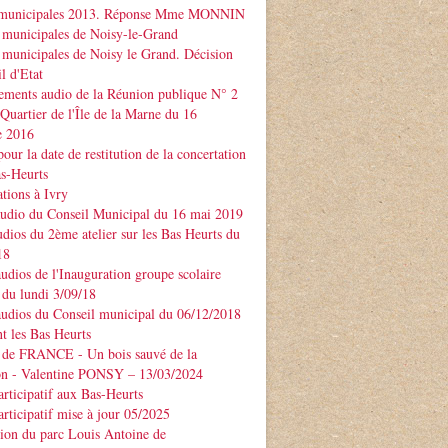
 municipales 2013. Réponse Mme MONNIN
 municipales de Noisy-le-Grand
 municipales de Noisy le Grand. Décision
l d'Etat
ements audio de la Réunion publique N° 2
 Quartier de l'Île de la Marne du 16
e 2016
our la date de restitution de la concertation
as-Heurts
tions à Ivry
audio du Conseil Municipal du 16 mai 2019
udios du 2ème atelier sur les Bas Heurts du
18
audios de l'Inauguration groupe scolaire
u lundi 3/09/18
audios du Conseil municipal du 06/12/2018
t les Bas Heurts
 de FRANCE - Un bois sauvé de la
ion - Valentine PONSY – 13/03/2024
articipatif aux Bas-Heurts
articipatif mise à jour 05/2025
ion du parc Louis Antoine de