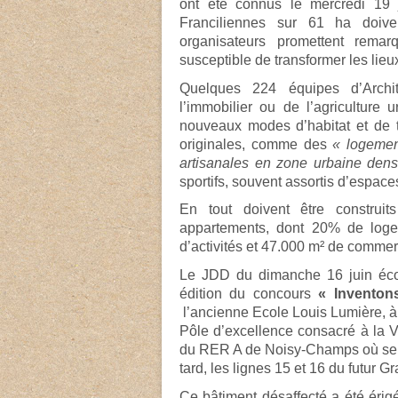
ont été connus le mercredi 19
Franciliennes sur 61 ha doiven
organisateurs promettent remar
susceptible de transformer les lie
Quelques 224 équipes d’Archite
l’immobilier ou de l’agriculture
nouveaux modes d’habitat et de t
originales, comme des
« logement
artisanales en zone urbaine de
sportifs, souvent assortis d’espace
En tout doivent être construi
appartements, dont 20% de loge
d’activités et 47.000 m² de comme
Le JDD du dimanche 16 juin écoul
édition du concours
« Inventon
l’ancienne Ecole Louis Lumière, à 
Pôle d’excellence consacré à la Vi
du RER A de Noisy-Champs où se c
tard, les lignes 15 et 16 du futur G
Ce bâtiment désaffecté a été érig