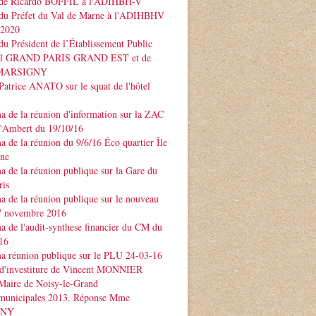
 de Ricardo BOFFIL à l'ADIHBH-V
 du Préfet du Val de Marne à l'ADIHBHV
 2020
du Président de l’Établissement Public
rial GRAND PARIS GRAND EST et de
e MARSIGNY
Patrice ANATO sur le squat de l'hôtel
 de la réunion d'information sur la ZAC
d'Ambert du 19/10/16
 de la réunion du 9/6/16 Éco quartier Île
rne
 de la réunion publique sur la Gare du
ris
 de la réunion publique sur le nouveau
 novembre 2016
 de l'audit-synthese financier du CM du
16
a réunion publique sur le PLU 24-03-16
 d'investiture de Vincent MONNIER
Maire de Noisy-le-Grand
 municipales 2013. Réponse Mme
GNY