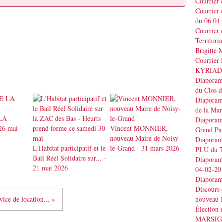
Courrier
Courrier
du 06 01
Courrier 
Territo
Brigitt
Courrier 
KYRIAD
Diaporama
du Clos 
Diaporama
de la Ma
LA
Diaporama
26 mai
Vincent MONNIER,
Grand Pa
nouveau Maire de Noisy-
Diaporama
L'Habitat participatif et le
le-Grand - 31 mars 2026
PLU du 7
Bail Réel Solidaire sur... -
Diaporama
21 mai 2026
04-02-20
Diaporam
Discours
nouveau 
vice de location... »
Élection
MARSI