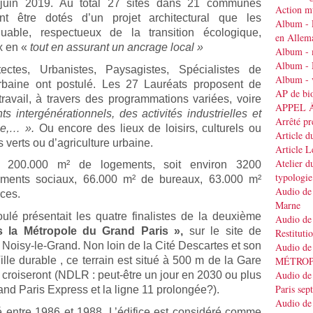
 juin 2019. Au total 27 sites dans 21 communes
Action mu
t être dotés d’un projet architectural que les
Album - 
quable, respectueux de la transition écologique,
en Allem
ux en «
tout en assurant un ancrage local »
Album - 
Album - 
ctes, Urbanistes, Paysagistes, Spécialistes de
Album - v
 urbaine ont postulé. Les 27 Lauréats proposent de
AP de bi
ravail, à travers des programmations variées, voire
APPEL 
s intergénérationnels, des activités industrielles et
Arrêté pr
nse,… ».
Ou encore
des lieux de loisirs, culturels ou
Article d
s verts ou d’agriculture urbaine.
Article 
Atelier d
ts 200.000 m² de logements, soit environ 3200
typologie
ments sociaux, 66.000 m² de bureaux, 63.000 m²
Audio de 
rces.
Marne
é présentait les quatre finalistes de la deuxième
Audio de 
s la Métropole du Grand Paris »,
sur le site de
Restituti
Noisy-le-Grand. Non loin de la Cité Descartes et son
Audio de
lle durable , ce terrain est situé à 500 m de la Gare
MÉTRO
Audio de 
roiseront (NDLR : peut-être un jour en 2030 ou plus
Paris se
rand Paris Express et la ligne 11 prolongée?).
Audio de 
é entre 1986 et 1988. L’édifice est considéré comme