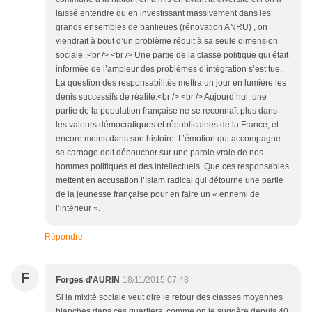
laissé entendre qu’en investissant massivement dans les
grands ensembles de banlieues (rénovation ANRU) , on
viendrait à bout d’un problème réduit à sa seule dimension
sociale .<br /> <br /> Une partie de la classe politique qui était
informée de l’ampleur des problèmes d’intégration s’est tue..
La question des responsabilités mettra un jour en lumière les
dénis successifs de réalité.<br /> <br /> Aujourd’hui, une
partie de la population française ne se reconnaît plus dans
les valeurs démocratiques et républicaines de la France, et
encore moins dans son histoire. L’émotion qui accompagne
se carnage doit déboucher sur une parole vraie de nos
hommes politiques et des intellectuels. Que ces responsables
mettent en accusation l’Islam radical qui détourne une partie
de la jeunesse française pour en faire un « ennemi de
l’intérieur ».
Répondre
F
Forges d'AURIN
18/11/2015 07:48
Si la mixité sociale veut dire le retour des classes moyennes
blanches dans ces quartiers, comme on le suggère depuis 40