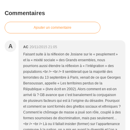
Commentaires
Ajouter un commentaire
A
AC
20/11/2015 21:05
Faisant suite à la réflexion de Josiane sur le « peuplement »
et la « mixité sociale » des Grands ensembles, nous
pourrions aussi étendre la réflexion à « l’intégration » des
populations.<br /> <br /> Il semblerait que la majorité des
terroristes du 13 septembre à Paris, venait de ce que Georges
Bensoussan, appelle « Les territoires perdus de la
République » (livre écrit en 2002). Alors comment en est-on
arrivé là ? GB avance que c’est banalement la conjugaison
de plusieurs facteurs qui est à l’origine du désastre. Pourquoi
et comment se sont formés des ghettos sociaux et ethniques ?
Comment le chômage de masse a joué son rôle, couplé à des
formes sournoises de discrimination, mais pas seulement…
<br /> <br /> Là ou il fallait insister (former) sur l’appartenance
commune à la nation, on a mis en avant la diversité et l’on a