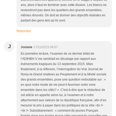
ans, alors il faut en terminer avec cette illusion. Les blancs ne
reviendront pas dans les quartiers des grands ensembles,
mêmes rénovés. On doit se donner des objectifs réalistes en
partant des gens tels qu’ils sont.
Répondre
J
Josiane
17/11/2015 06:07
En première lecture, l’examen de ce dernier billet de
l’ADIHBH-V me semblait en décalage par rapport aux
événements tragiques du 13 septembre 2015. Mais
finalement, à la réflexion, l’interrogation du Vrai Journal de
Noisy-le-Grand relatives au Peuplement et à la Mixité sociale
des grands ensembles, pose une question redoutable sur : «
en quoi notre mode de vie peut-il favoriser notre vivre
ensemble dans les cités? ». C'est-à-dire que le rédacteur de
cet article en appelle selon lui, à l’examen et à notre
attachement aux valeurs de la république française, afin d’en
mesurer le prix à payer dans les politiques de la ville.<br />
<br /> Subsidiairement : « comment de jeunes Français
formés dans nos écoles et nos cités peuvent-ils connaître une