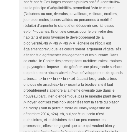
<br /> <br /> Ces larges espaces publics ont été «construits»
sur le principe d’«équitabilité» permettant à<br /> chacun
(Noiséens ou non, riverains, travailleurs, visiteurs, écoliers,
jeunes et moins jeunes valides ou personnes à mobilité
réduite) d’arpenter le site et d’en découvrir ses richesses
et<br /> qualités. Ils ont été conçus pour le bien-être des
habitants et pour favoriser le développement de la
biodiversité.<br /> <br /> <br /> A l’échelle de l’îlot, il est
également prévu que les cœurs soient largement végétalisés
afin<br /> d’agrémenter les logements et les bureaux. Dans
ce cadre, le Cahier des prescriptions architecturales urbaines
et paysagères impose … de générer une plus grande surface
de pleine terre nécessaire<br /> au développement de grands
arbres……<br /> <br /> <br /> .et là aussi les grands arbres
ont tous été arrachés,<br /> quant à la biodiversité il faut
probablement s’attendre à la même diversité que dans le
nouveau parc, rien d’endémique, pas le moindre plant de<br
/> noyer dont les trois noix argentées font la fierté du blason
de Noisy, ( voir la petite histoire du Noisy Magasine de
décembre 2014, p24) eh, oui,<br /> tout cela n’est
qu’histoires, et les histoires c’est un peu comme les
promesses, elles n’engagent que ceux qui veulent bien y
croire !<br /> <br /> <br /> Jeannot des Clapiers<br /> <br />