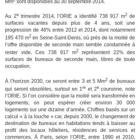
Mm
sont disponibles au 30 septembre 2014.
e
2
Au 2
trimestre 2014, l’ORIE a identifié 738 917 m
de
surfaces vacantes depuis plus de 4 ans, soit une
progression de 46% entre 2012 et 2014, dont notamment
2
195 470 m
en Seine-Saint-Denis, où près de la moitié de
l’offre disponible de seconde main semble condamnée à
2
rester vide. Ces 738 917 m
représentent 22% des
surfaces de bureaux de seconde main, libres de toute
occupation.
2
À l’horizon 2030, ce seront entre 3 et 5 Mm
de bureaux
re
e
qui seront obsolètes, surtout en 1
et 2
couronne, note
l’ORIE. Si l’on considère que la moitié sera transformée en
logements, on peut espérer créer environ 30 000
logements sur une dizaine d’année. Chiffres basés sur un
calcul « à la louche » car, depuis 2000, le changement de
destination de bureaux en habitations tends à baisser au
profit des locaux hôteliers, résidences de services et
commerces. À Paris, selon l’ORIE, entre 1990 et 2010,