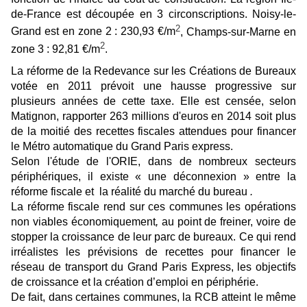
de-France est découpée en 3 circonscriptions. Noisy-le-
2
Grand est en zone 2 : 230,93 €/m
, Champs-sur-Marne en
2
zone 3 : 92,81 €/m
.
La réforme de la Redevance sur les Créations de Bureaux
votée en 2011 prévoit une hausse progressive sur
plusieurs années de cette taxe. Elle est censée, selon
Matignon, rapporter 263 millions d'euros en 2014 soit plus
de la moitié des recettes fiscales attendues pour financer
le Métro automatique du Grand Paris express.
Selon l'étude de l'ORIE,
dans de nombreux secteurs
périphériques,
il existe
« une déconnexion »
entre la
réforme fiscale et
la réalité du marché du
bureau
.
La réforme fiscale rend sur ces communes
les opérations
non viables
économiquement
,
au point de
freiner, voire de
stopper la croissance de leur parc de bureaux
. Ce qui rend
irréalistes les
prévisions de recettes pour financer le
réseau de
transport du Grand Paris Express
, les
objectifs
de croissance et la création d’emploi en périphérie.
De fait, dans certaines communes, la RCB atteint le même