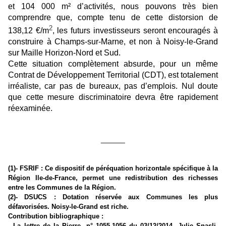
et 104 000 m² d’activités, nous pouvons très bien
comprendre que, compte tenu de cette distorsion de
2
138,12 €/m
, les futurs investisseurs seront encouragés à
construire à Champs-sur-Marne, et non à Noisy-le-Grand
sur Maille Horizon-Nord et Sud.
Cette situation complètement absurde, pour un même
Contrat de Développement Territorial (CDT), est totalement
irréaliste, car pas de bureaux, pas d’emplois. Nul doute
que cette mesure discriminatoire devra être rapidement
réexaminée.
______
(1)- FSRIF : Ce dispositif de péréquation horizontale spécifique à la
Région Ile-de-France, permet une redistribution des richesses
entre les Communes de la Région.
(2)- DSUCS : Dotation réservée aux Communes les plus
défavorisées. Noisy-le-Grand est riche.
Contribution bibliographique :
- La lettre de la Pierre, n° 1055-1056 du 03/12/2014, Julie Snasli,