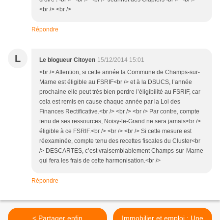
<br /> <br />
Répondre
L
Le blogueur Citoyen
15/12/2014 15:01
<br /> Attention, si cette année la Commune de Champs-sur-
Marne est éligible au FSRIF<br /> et à la DSUCS, l’année
prochaine elle peut très bien perdre l’éligibilité au FSRIF, car
cela est remis en cause chaque année par la Loi des
Finances Rectificative.<br /> <br /> <br /> Par contre, compte
tenu de ses ressources, Noisy-le-Grand ne sera jamais<br />
éligible à ce FSRIF.<br /> <br /> <br /> Si cette mesure est
réexaminée, compte tenu des recettes fiscales du Cluster<br
/> DESCARTES, c’est vraisemblablement Champs-sur-Marne
qui fera les frais de cette harmonisation.<br />
Répondre
< Partager enfin
Immobilier et emploi : Une