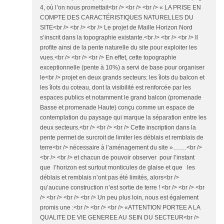
4, où l’on nous promettait<br /> <br /> <br /> « LA PRISE EN
COMPTE DES CARACTÉRISTIQUES NATURELLES DU
SITE<br /> <br /> <br /> Le projet de Maille Horizon Nord
s’inscrit dans la topographie existante.<br /> <br /> <br /> Il
profite ainsi de la pente naturelle du site pour exploiter les
vues.<br /> <br /> <br /> En effet, cette topographie
exceptionnelle (pente à 10%) a servi de base pour organiser
le<br /> projet en deux grands secteurs: les îlots du balcon et
les îlots du coteau, dont la visibilité est renforcée par les
espaces publics et notamment le grand balcon (promenade
Basse et promenade Haute) conçu comme un espace de
contemplation du paysage qui marque la séparation entre les
deux secteurs.<br /> <br /> <br /> Cette inscription dans la
pente permet de surcroit de limiter les déblais et remblais de
terre<br /> nécessaire à l’aménagement du site »…….<br />
<br /> <br /> et chacun de pouvoir observer pour l’instant
que l’horizon est surtout monticules de glaise et que les
déblais et remblais n’ont pas été limités, alors<br />
qu’aucune construction n’est sortie de terre ! <br /> <br /> <br
/> <br /> <br /> <br /> Un peu plus loin, nous est également
promis une :<br /> <br /> <br /> «ATTENTION PORTEE A LA
QUALITE DE VIE GENEREE AU SEIN DU SECTEUR<br />