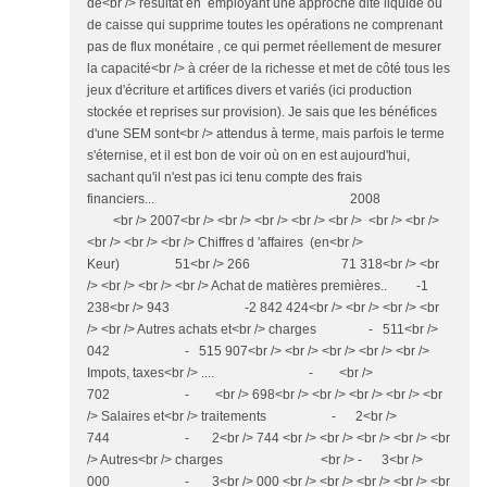
de<br /> résultat en employant une approche dite liquide ou
de caisse qui supprime toutes les opérations ne comprenant
pas de flux monétaire , ce qui permet réellement de mesurer
la capacité<br /> à créer de la richesse et met de côté tous les
jeux d'écriture et artifices divers et variés (ici production
stockée et reprises sur provision). Je sais que les bénéfices
d'une SEM sont<br /> attendus à terme, mais parfois le terme
s'éternise, et il est bon de voir où on en est aujourd'hui,
sachant qu'il n'est pas ici tenu compte des frais
financiers... 2008
<br /> 2007<br /> <br /> <br /> <br /> <br /> <br /> <br />
<br /> <br /> <br /> Chiffres d 'affaires (en<br />
Keur) 51<br /> 266 71 318<br /> <br
/> <br /> <br /> <br /> Achat de matières premières.. -1
238<br /> 943 -2 842 424<br /> <br /> <br /> <br
/> <br /> Autres achats et<br /> charges - 511<br />
042 - 515 907<br /> <br /> <br /> <br /> <br />
Impots, taxes<br /> .... - <br />
702 - <br /> 698<br /> <br /> <br /> <br /> <br
/> Salaires et<br /> traitements - 2<br />
744 - 2<br /> 744 <br /> <br /> <br /> <br /> <br
/> Autres<br /> charges <br /> - 3<br />
000 - 3<br /> 000 <br /> <br /> <br /> <br /> <br