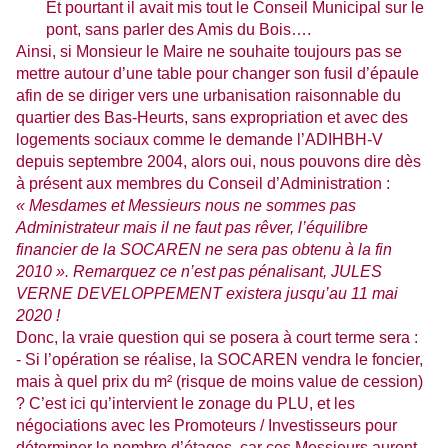
Et pourtant il avait mis tout le Conseil Municipal sur le
pont, sans parler des Amis du Bois….
Ainsi, si Monsieur le Maire ne souhaite toujours pas se
mettre autour d’une table pour changer son fusil d’épaule
afin de se diriger vers une urbanisation raisonnable du
quartier des Bas-Heurts, sans expropriation et avec des
logements sociaux comme le demande l’ADIHBH-V
depuis septembre 2004, alors oui, nous pouvons dire dès
à présent aux membres du Conseil d’Administration :
« Mesdames et Messieurs nous ne sommes pas
Administrateur mais il ne faut pas rêver, l’équilibre
financier de
la SOCAREN
ne sera pas obtenu à la fin
2010 ». Remarquez ce n’est pas pénalisant, JULES
VERNE DEVELOPPEMENT existera jusqu’au 11 mai
2020 !
Donc, la vraie question qui se posera à court terme sera :
- Si l’opération se réalise,
la SOCAREN
vendra le foncier,
mais à quel prix du m² (risque de moins value de cession)
? C’est ici qu’intervient le zonage du PLU, et les
négociations avec les Promoteurs / Investisseurs pour
déterminer le nombre d’étages, car ces Messieurs auront