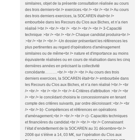
similaires, objet de la présente consultation réalisée au cours
des trois derniers<br /> exercices.<br /> <br /> <br /> Au cours
des trois derniers exercices, la SOCAREN était<br />
embourbée dans les Recours du Clos aux Biches, et n’a rien
réalisé !<br /> <br /> <br /> <br /> <br /> <br /> 3-Capacité
technique :<br /> <br /> <br /> Chaque candidat produira<br />
:<br /> <br /> <br /> -Un dossier présentant les références les
plus pertinentes au regard d'opérations d'aménagement
similaires ou de même<br /> nature et d'importance au moins
équivalente réalisées ou en cours de réalisation dans les cinq
dernières années en précisant la collectivité
concédante……….<br /> <br /> <br /> Au cours des trois
derniers exercices, la SOCAREN était<br /> embourbée dans
les Recours du Clos aux Biches, et n’a rien réalisé !<br /> <br
/> <br /> <br /> <br /> <br /> 4-Critères d'attribution :<br /> <br
/> <br /> le concédant choisira le concessionnaire en tenant
compte des critères suivants, par ordre décroissant :<br /> <br
/> <br /> b)- Compétences et références en opérations
d'aménagement,<br /> <br /> <br /> c)- Capacités techniques
et financières du candidat.<br /> <br /> <br /> Connaissant
l’état d’endettement de la SOCAREN au 31 décembre<br />
2008 qui s’élève a 14, 03 M€, sur l’opération du Clos aux