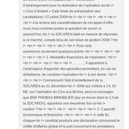
d’aménagement pour la réalisation de l’opération du<br />
« Clos d’Ambert » Date limite de présentation des
candidatures: 07 juillet 2009<br /> <br /> <br /> <br /> <br />
<br /> A la lecture des caractéristiques de cet appel d’offre,
nous nous sommes posés la question de savoir, si
aujourd’hui,<br /> la SOCAREN était en mesure de répondre
à ce marché, compte tenu de son bilan de gestion 2008 ?<br
/> <br /> <br /> <br /> <br /> <br /> Pour cela
examinons seulement quelques points:<br /> <br /> <br /> <br
/> <br /> <br /> 1- Modalités financières de l'opération :<br />
<br /> <br /> <br /> <br /> <br /> ………..’Il appartient à
l'aménageur d'apporter des garanties permettant, en cas de
défaillance, de conduire l'opération<br /> à son terme’.<br />
<br /> <br /> Connaissant l’état d’endettement de la
SOCAREN au 31 décembre<br /> 2008 qui s’élève a 14, 03
M€, sur l’opération du Clos aux Biches, peut-on envisager
que BNP PARIBAS IMMOBILIER (qui se trouve dans le CA de
la SOCAREN), apportera une deuxième fois sa<br />
caution ?<br /> <br /> <br /> <br /> <br /> <br /> 2- Capacité
économique et financière :<br /> <br /> <br /> A cette fin,
chaque<br /> candidat produira une déclaration concernant le
chiffre d'affaires global et la part concernant les prestations