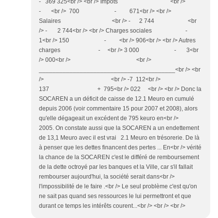
- 369 325<br /> <br /> Impôts <br />
- <br /> 700 - 671<br /> <br />
Salaires <br /> - 2 744 <br
/> - 2 744<br /> <br /> Charges sociales -
1<br /> 150 - <br /> 906<br /> <br /> Autres
charges - <br /> 3 000 - 3<br
/> 000<br /> <br />
________________________________________<br /> <br
/> <br /> -7 112<br />
137 + 795<br /> 022 <br /> <br /> Donc la
SOCAREN a un déficit de caisse de 12.1 Meuro en cumulé
depuis 2006 (voir commentaire 15 pour 2007 et 2008), alors
qu'elle dégageait un excédent de 795 keuro en<br />
2005. On constate aussi que la SOCAREN a un endettement
de 13,1 Meuro avec il est vrai 2.1 Meuro en trésorerie. De là
à penser que les dettes financent des pertes ... En<br /> vérité
la chance de la SOCAREN c'est le différé de remboursement
de la dette octroyé par les banques et la Ville, car s'il fallait
rembourser aujourd'hui, la société serait dans<br />
l'impossibilité de le faire .<br /> Le seul problème c'est qu'on
ne sait pas quand ses ressources le lui permettront et que
durant ce temps les intérêts courent...<br /> <br /> <br />