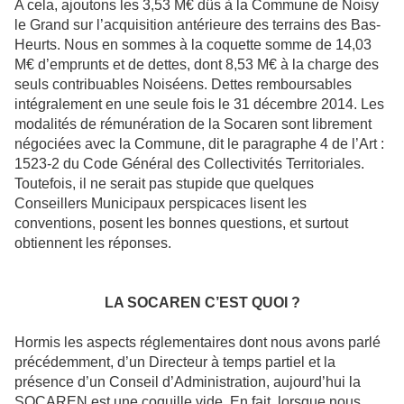
A cela, ajoutons les 3,53 M€ dûs à
la Commune
de Noisy
le Grand sur l’acquisition antérieure des terrains des Bas-
Heurts. Nous en sommes à la coquette somme de 14,03
M€ d’emprunts et de dettes, dont 8,53 M€ à la charge des
seuls contribuables Noiséens. Dettes remboursables
intégralement en une seule fois le 31 décembre 2014. Les
modalités de rémunération de
la Socaren
sont librement
négociées avec
la Commune
, dit le paragraphe 4 de l’Art :
1523-2 du Code Général des Collectivités Territoriales.
Toutefois, il ne serait pas stupide que quelques
Conseillers Municipaux perspicaces lisent les
conventions, posent les bonnes questions, et surtout
obtiennent les réponses.
LA SOCAREN C
’EST QUOI ?
Hormis les aspects réglementaires dont nous avons parlé
précédemment, d’un Directeur à temps partiel et la
présence d’un Conseil d’Administration, aujourd’hui
la
SOCAREN
est une coquille vide. En fait, lorsque nous