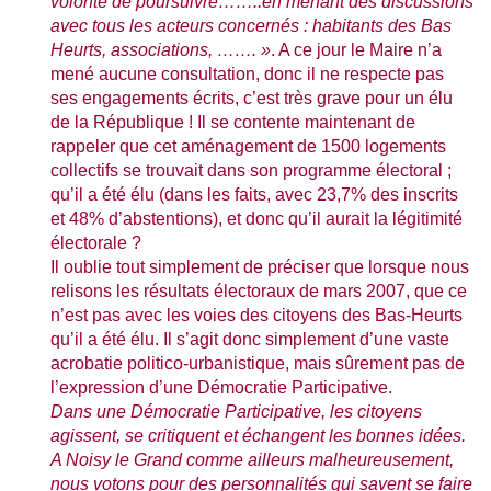
volonté de poursuivre……..en menant des discussions
avec tous les acteurs concernés : habitants des Bas
Heurts, associations, ……. »
. A ce jour le Maire n’a
mené aucune consultation, donc il ne respecte pas
ses engagements écrits, c’est très grave pour un élu
de
la République
! Il se contente maintenant de
rappeler que cet aménagement de 1500 logements
collectifs se trouvait dans son programme électoral ;
qu’il a été élu (dans les faits, avec 23,7% des inscrits
et 48% d’abstentions), et donc qu’il aurait la légitimité
électorale ?
Il oublie tout simplement de préciser que lorsque nous
relisons les résultats électoraux de mars 2007, que ce
n’est pas avec les voies des citoyens des Bas-Heurts
qu’il a été élu. Il s’agit donc simplement d’une vaste
acrobatie politico-urbanistique, mais sûrement pas de
l’expression d’une Démocratie Participative.
Dans une Démocratie Participative, les citoyens
agissent, se critiquent et échangent les bonnes idées.
A Noisy le Grand comme ailleurs malheureusement,
nous votons pour des personnalités qui savent se faire