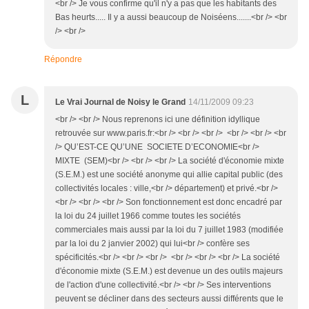
<br /> Je vous confirme qu'il n'y a pas que les habitants des
Bas heurts..... Il y a aussi beaucoup de Noiséens.......<br /> <br
/> <br />
Répondre
L
Le Vrai Journal de Noisy le Grand
14/11/2009 09:23
<br /> <br /> Nous reprenons ici une définition idyllique
retrouvée sur www.paris.fr:<br /> <br /> <br /> <br /> <br /> <br
/> QU’EST-CE QU’UNE SOCIETE D’ECONOMIE<br />
MIXTE (SEM)<br /> <br /> <br /> La société d'économie mixte
(S.E.M.) est une société anonyme qui allie capital public (des
collectivités locales : ville,<br /> département) et privé.<br />
<br /> <br /> <br /> Son fonctionnement est donc encadré par
la loi du 24 juillet 1966 comme toutes les sociétés
commerciales mais aussi par la loi du 7 juillet 1983 (modifiée
par la loi du 2 janvier 2002) qui lui<br /> confère ses
spécificités.<br /> <br /> <br /> <br /> <br /> <br /> La société
d'économie mixte (S.E.M.) est devenue un des outils majeurs
de l'action d'une collectivité.<br /> <br /> Ses interventions
peuvent se décliner dans des secteurs aussi différents que le