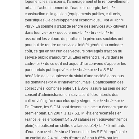
logement, les transports, l'aménagement et le renouvellement
urbain, l'acheminement de l'eau, de l'énergie, la<br />
construction et la gestion (équipements publics, culturels,
touristiques), le développement économique…<br /> <br />
<br /> En somme il s'agit de rendre des services aux citoyens
dans leur vie<br /> quotidienne.<br /> <br /> <br /> En
associant les valeurs du public et du privé ces sociétés ont
pour but de rendre un service d'intérêt général au moindre
coût, ce qui en fait l’un des vecteurs privilégiés d'action du
service public d'aujourd'hui. Elles entrent d'ailleurs dans le
cadre<br /> de ce qu'il est aujourd'hui convenu d'appeler les
partenariats public/privé.<br /> <br /> <br /> La S.E.M.
bénéficie de la souplesse du statut d'une société dans tous
les domaines<br /> d'intervention, mais la participation des
collectivités, comprise entre 51 à 85%, assure au sein de son
conseil d'administration un suivi attentif des intérêts des
collectivités grâce aux élus qui y siègent.<br /> <br /> <br />
En France, les S.E.M. sont devenus un acteur économique de
premier plan. En 2007, 1 117 S.E.M. étaient recensées en
France, elles emploient 54 200 salariés (en équivalent temps
plein) et réalisent un chiffre d'affaires de14,<br /> 5 milliards
d’euros<br /> <br /> <br /> L'ensemble des S.E.M. représente
un capital de 2.4 milliards d'euros détenu à 65% par les