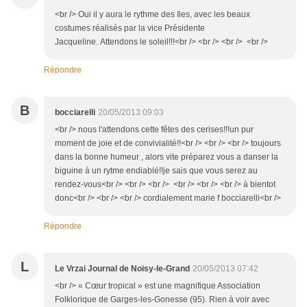
<br /> Oui il y aura le rythme des Iles, avec les beaux
costumes réalisés par la vice Présidente
Jacqueline. Attendons le soleil!!!<br /> <br /> <br /> <br />
Répondre
B
bocciarelli
20/05/2013 09:03
<br /> nous l'attendons cette fêtes des cerises!!!un pur
moment de joie et de convivialité!!<br /> <br /> <br /> toujours
dans la bonne humeur , alors vite préparez vous a danser la
biguine à un rytme endiablé!!je sais que vous serez au
rendez-vous<br /> <br /> <br /> <br /> <br /> <br /> à bientot
donc<br /> <br /> <br /> cordialement marie f bocciarelli<br />
Répondre
L
Le Vrzai Journal de Noisy-le-Grand
20/05/2013 07:42
<br /> « Cœur tropical » est une magnifique Association
Folklorique de Garges-les-Gonesse (95). Rien à voir avec