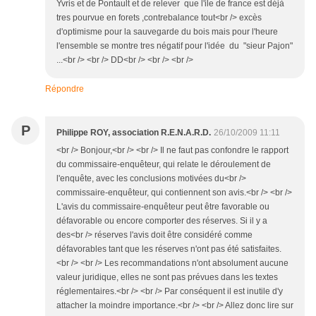
Yvris et de Pontault et de relever que l'ile de france est déjà
tres pourvue en forets ,contrebalance tout<br /> excès
d'optimisme pour la sauvegarde du bois mais pour l'heure
l'ensemble se montre tres négatif pour l'idée du "sieur Pajon"
...<br /> <br /> DD<br /> <br /> <br />
Répondre
P
Philippe ROY, association R.E.N.A.R.D.
26/10/2009 11:11
<br /> Bonjour,<br /> <br /> Il ne faut pas confondre le rapport
du commissaire-enquêteur, qui relate le déroulement de
l'enquête, avec les conclusions motivées du<br />
commissaire-enquêteur, qui contiennent son avis.<br /> <br />
L'avis du commissaire-enquêteur peut être favorable ou
défavorable ou encore comporter des réserves. Si il y a
des<br /> réserves l'avis doit être considéré comme
défavorables tant que les réserves n'ont pas été satisfaites.
<br /> <br /> Les recommandations n'ont absolument aucune
valeur juridique, elles ne sont pas prévues dans les textes
réglementaires.<br /> <br /> Par conséquent il est inutile d'y
attacher la moindre importance.<br /> <br /> Allez donc lire sur