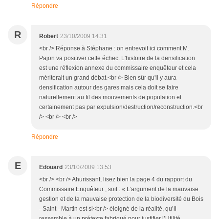
Répondre
R
Robert
23/10/2009 14:31
<br /> Réponse à Stéphane : on entrevoit ici comment M.
Pajon va positiver cette échec. L'histoire de la densification
est une réflexion annexe du commissaire enquêteur et cela
mériterait un grand débat.<br /> Bien sûr qu'il y aura
densification autour des gares mais cela doit se faire
naturellement au fil des mouvements de population et
certainement pas par expulsion/destruction/reconstruction.<br
/> <br /> <br />
Répondre
E
Edouard
23/10/2009 13:53
<br /> <br /> Ahurissant, lisez bien la page 4 du rapport du
Commissaire Enquêteur , soit : « L’argument de la mauvaise
gestion et de la mauvaise protection de la biodiversité du Bois
–Saint –Martin est si<br /> éloigné de la réalité, qu’il
ressemble à un prétexte fabriqué pour justifier l’Utilité