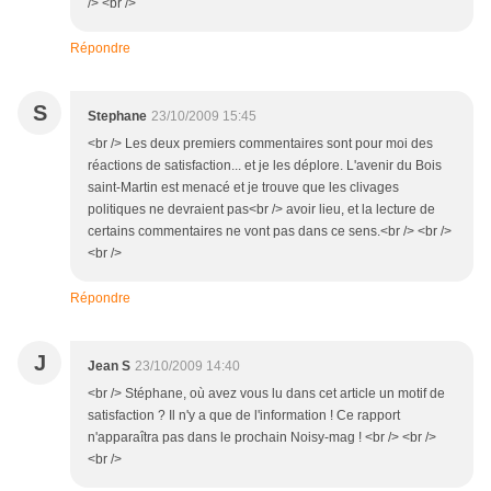
/> <br />
Répondre
S
Stephane
23/10/2009 15:45
<br /> Les deux premiers commentaires sont pour moi des
réactions de satisfaction... et je les déplore. L'avenir du Bois
saint-Martin est menacé et je trouve que les clivages
politiques ne devraient pas<br /> avoir lieu, et la lecture de
certains commentaires ne vont pas dans ce sens.<br /> <br />
<br />
Répondre
J
Jean S
23/10/2009 14:40
<br /> Stéphane, où avez vous lu dans cet article un motif de
satisfaction ? Il n'y a que de l'information ! Ce rapport
n'apparaîtra pas dans le prochain Noisy-mag ! <br /> <br />
<br />