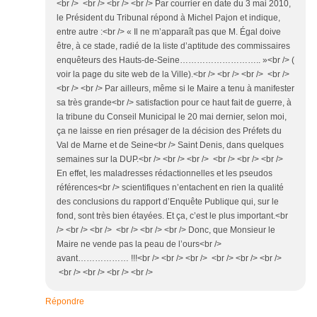
<br /> <br /> <br /> <br /> Par courrier en date du 3 mai 2010,
le Président du Tribunal répond à Michel Pajon et indique,
entre autre :<br /> « Il ne m’apparaît pas que M. Égal doive
être, à ce stade, radié de la liste d’aptitude des commissaires
enquêteurs des Hauts-de-Seine……………………….. »<br /> (
voir la page du site web de la Ville).<br /> <br /> <br /> <br />
<br /> <br /> Par ailleurs, même si le Maire a tenu à manifester
sa très grande<br /> satisfaction pour ce haut fait de guerre, à
la tribune du Conseil Municipal le 20 mai dernier, selon moi,
ça ne laisse en rien présager de la décision des Préfets du
Val de Marne et de Seine<br /> Saint Denis, dans quelques
semaines sur la DUP.<br /> <br /> <br /> <br /> <br /> <br />
En effet, les maladresses rédactionnelles et les pseudos
références<br /> scientifiques n’entachent en rien la qualité
des conclusions du rapport d’Enquête Publique qui, sur le
fond, sont très bien étayées. Et ça, c’est le plus important.<br
/> <br /> <br /> <br /> <br /> <br /> Donc, que Monsieur le
Maire ne vende pas la peau de l’ours<br />
avant……………… !!!<br /> <br /> <br /> <br /> <br /> <br />
<br /> <br /> <br /> <br />
Répondre