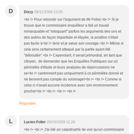
D
Dizzy
08/11/2009 23:05
<br /> Pour rebondir sur l'argument de Mr Follet,<br /> Si je
trouve que le commissaire enquêteur a fait un travail
remarquable et "retoquant" parfois les arguments des uns et
des autres de façon impartiale et étayée, la position n'était
pas facile à<br /> tenir et je salue son courage.<br /> Même si
cela sera certainement attaqué par la partie ayant été
"déboutée".<br /> Cependant, il serait primordial, en tant que
citoyen, de demander que les Enquêtes Publiques sur un
périmètre d'étude et leurs analyses de répercussions ne
se<br /> cantonnent pas uniquement à ce périmètre donné et
ne tiennent pas compte du voisinage!<br /> <br /> Comme si
celui ci n'avait aucune incidence avec son environnement
proche!<br /> <br /> <br /> <br />
Répondre
L
Lucien Follet
28/10/2009 11:26
<br /> <br /> J'ai été un catastrophé de voir qu'un commissaire