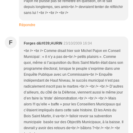
Pajon ne puisse pas se remettre en question, on le sait
depuis longtemps, ses amis<br /> devraient tenter de réfléchir
sans lui ! <br /> <br /> <br />
Répondre
F
Forges d&#039;AURIN
23/10/2009 16:04
<br /> <br /> Comme disait hier soir Michel Pajon en Conseil
Municipal : « il n’y a pas de<br /> petits plaisirs ». Comme
quoi, même si l’acquisition du Bois Saint Martin était dans son
programme électoral, lorsque le peuple s’exprime dans une
Enquête Publique avec un Commissaire<br /> Enquête
indépendant de Haut Niveau, le succès municipal n’est pas
radicalement inscrit pas le marbre.<br /> <br /> <br /> D’autres
d’ailleurs, du côté de la Défense, viennent aussi le même jour
d’en faire la ‘triste’ démonstration.<br /> <br /> <br /> Mais
alors !!! qu’elle « baffe » pour les Conseillers Municipaux qui
c’étaient impliqués dans cette sale histoire. Et les Amis du
Bois Saint Martin, il va<br /> falloir revoir sa subvention
municipale basée sur des Objectifs Municipaux, à la baisse. Il
devrait y avoir des retours de<br /> bâtons ?<br /> <br /> <br