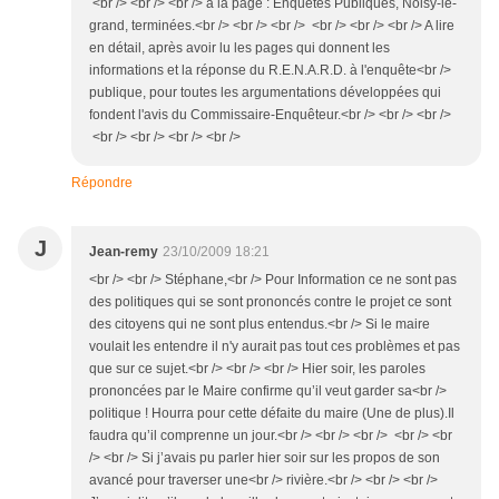
<br /> <br /> <br /> à la page : Enquêtes Publiques, Noisy-le-
grand, terminées.<br /> <br /> <br /> <br /> <br /> <br /> A lire
en détail, après avoir lu les pages qui donnent les
informations et la réponse du R.E.N.A.R.D. à l'enquête<br />
publique, pour toutes les argumentations développées qui
fondent l'avis du Commissaire-Enquêteur.<br /> <br /> <br />
<br /> <br /> <br /> <br />
Répondre
J
Jean-remy
23/10/2009 18:21
<br /> <br /> Stéphane,<br /> Pour Information ce ne sont pas
des politiques qui se sont prononcés contre le projet ce sont
des citoyens qui ne sont plus entendus.<br /> Si le maire
voulait les entendre il n'y aurait pas tout ces problèmes et pas
que sur ce sujet.<br /> <br /> <br /> Hier soir, les paroles
prononcées par le Maire confirme qu’il veut garder sa<br />
politique ! Hourra pour cette défaite du maire (Une de plus).Il
faudra qu’il comprenne un jour.<br /> <br /> <br /> <br /> <br
/> <br /> Si j’avais pu parler hier soir sur les propos de son
avancé pour traverser une<br /> rivière.<br /> <br /> <br />