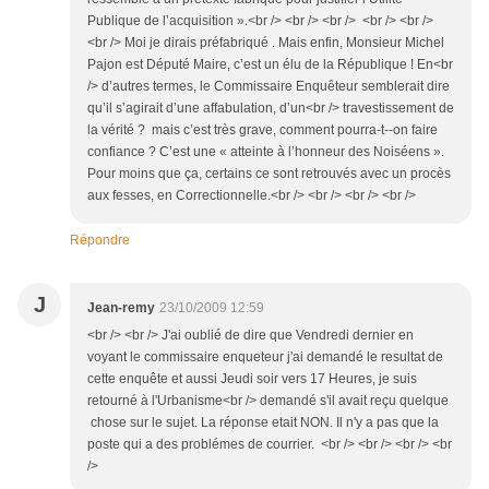
Publique de l’acquisition ».<br /> <br /> <br /> <br /> <br />
<br /> Moi je dirais préfabriqué . Mais enfin, Monsieur Michel
Pajon est Député Maire, c’est un élu de la République ! En<br
/> d’autres termes, le Commissaire Enquêteur semblerait dire
qu’il s’agirait d’une affabulation, d’un<br /> travestissement de
la vérité ? mais c’est très grave, comment pourra-t--on faire
confiance ? C’est une « atteinte à l’honneur des Noiséens ».
Pour moins que ça, certains ce sont retrouvés avec un procès
aux fesses, en Correctionnelle.<br /> <br /> <br /> <br />
Répondre
J
Jean-remy
23/10/2009 12:59
<br /> <br /> J'ai oublié de dire que Vendredi dernier en
voyant le commissaire enqueteur j'ai demandé le resultat de
cette enquête et aussi Jeudi soir vers 17 Heures, je suis
retourné à l'Urbanisme<br /> demandé s'il avait reçu quelque
chose sur le sujet. La réponse etait NON. Il n'y a pas que la
poste qui a des problémes de courrier. <br /> <br /> <br /> <br
/>