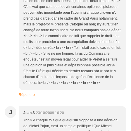
bat en brèche bien des idées reçues "des deux camps".<br />
C'est vrai que cela peut ouvrir certaines options et pistes qui
peuvent être inquiétante pour l'avenir si chaque citoyen n'y
prend pas garde, dans le cadre du Grand Paris notamment,
mais le projet<br /> présenté (retoqué ou non) n'y aurait rien
changé de toute façon.<br /> Ne nous trompons pas de débat!
<br /> <br /> Le commissaire ne fait que rappeler le droit : les
motifs pour procéder à une expropriation doivent être fondés
et<br /> démontrés.<br /> <br /> Tel n'était pas le cas selon lui.
<br /> <br /> Si je ne me trompe, l'avis du Commissaire
enquêteur est un moyen légal pour aider le Préfet à se faire
une opinion la plus claire et dépassionnée possible.<br />
C'est le Préfet qui décide en dernier recours.<br /> <br /> À
chacun d'en tirer les leçons et de goûter l'existence de la
démocratie<br /> <br /> <br /> <br /> <br /> <br />
Répondre
J
Jean S
23/10/2009 16:20
<br /> A chaque fois que quelqu'un s'oppose à une décision
de Michel Pajon, c'est un complot politique ! Que Michel