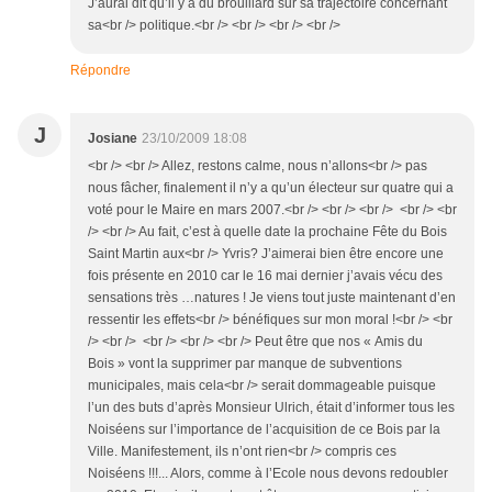
J’aurai dit qu’il y a du brouillard sur sa trajectoire concernant
sa<br /> politique.<br /> <br /> <br /> <br />
Répondre
J
Josiane
23/10/2009 18:08
<br /> <br /> Allez, restons calme, nous n’allons<br /> pas
nous fâcher, finalement il n’y a qu’un électeur sur quatre qui a
voté pour le Maire en mars 2007.<br /> <br /> <br /> <br /> <br
/> <br /> Au fait, c’est à quelle date la prochaine Fête du Bois
Saint Martin aux<br /> Yvris? J’aimerai bien être encore une
fois présente en 2010 car le 16 mai dernier j’avais vécu des
sensations très …natures ! Je viens tout juste maintenant d’en
ressentir les effets<br /> bénéfiques sur mon moral !<br /> <br
/> <br /> <br /> <br /> <br /> Peut être que nos « Amis du
Bois » vont la supprimer par manque de subventions
municipales, mais cela<br /> serait dommageable puisque
l’un des buts d’après Monsieur Ulrich, était d’informer tous les
Noiséens sur l’importance de l’acquisition de ce Bois par la
Ville. Manifestement, ils n’ont rien<br /> compris ces
Noiséens !!!... Alors, comme à l’Ecole nous devons redoubler