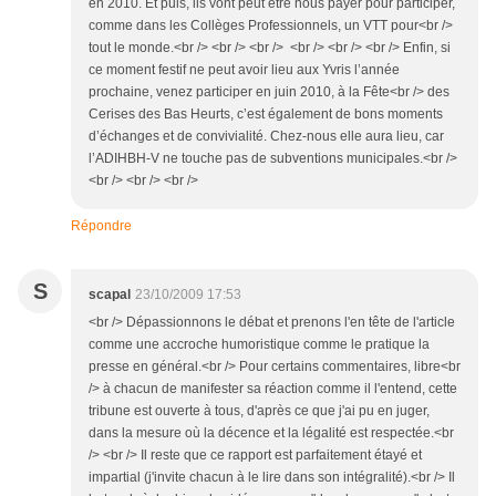
en 2010. Et puis, ils vont peut être nous payer pour participer,
comme dans les Collèges Professionnels, un VTT pour<br />
tout le monde.<br /> <br /> <br /> <br /> <br /> <br /> Enfin, si
ce moment festif ne peut avoir lieu aux Yvris l’année
prochaine, venez participer en juin 2010, à la Fête<br /> des
Cerises des Bas Heurts, c’est également de bons moments
d’échanges et de convivialité. Chez-nous elle aura lieu, car
l’ADIHBH-V ne touche pas de subventions municipales.<br />
<br /> <br /> <br />
Répondre
S
scapal
23/10/2009 17:53
<br /> Dépassionnons le débat et prenons l'en tête de l'article
comme une accroche humoristique comme le pratique la
presse en général.<br /> Pour certains commentaires, libre<br
/> à chacun de manifester sa réaction comme il l'entend, cette
tribune est ouverte à tous, d'après ce que j'ai pu en juger,
dans la mesure où la décence et la légalité est respectée.<br
/> <br /> Il reste que ce rapport est parfaitement étayé et
impartial (j'invite chacun à le lire dans son intégralité).<br /> Il