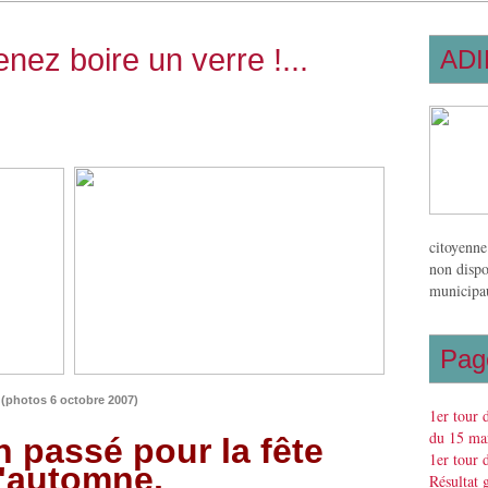
nez boire un verre !...
ADI
citoyenne
non dispo
municipau
Pag
(photos 6 octobre 2007)
1er tour 
du 15 mar
 passé pour la fête
1er tour 
'automne,
Résultat 