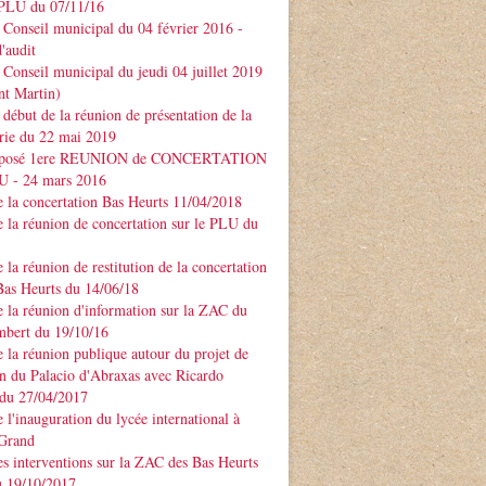
PLU du 07/11/16
Conseil municipal du 04 février 2016 -
'audit
Conseil municipal du jeudi 04 juillet 2019
nt Martin)
début de la réunion de présentation de la
rie du 22 mai 2019
xposé 1ere REUNION de CONCERTATION
LU - 24 mars 2016
 la concertation Bas Heurts 11/04/2018
 la réunion de concertation sur le PLU du
 la réunion de restitution de la concertation
Bas Heurts du 14/06/18
 la réunion d'information sur la ZAC du
mbert du 19/10/16
 la réunion publique autour du projet de
n du Palacio d'Abraxas avec Ricardo
u 27/04/2017
 l'inauguration du lycée international à
 Grand
s interventions sur la ZAC des Bas Heurts
 19/10/2017