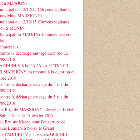
ntion M.PAJON)
unicipal du 12/12/15 Citoyens vigilants (
ntions Mme MARSIGNY)
unicipal du 12/12/15 Citoyens vigilants
tion S.MONIN
unicipal du 31/03/16 (stationnement en
le)
Municipaux
contre la décharge sauvage du 5 rue du
3/08/2018
 ADIHBH-V à la CADA du 12/03/2013
 B.MARSIGNY en réponse à la question du
bre 2019
contre la décharge sauvage du 5 rue du
7/09/2018
contre la décharge sauvage du 5 rue du
7/09/2018
 de Brigitte MARSIGNY adressé au Préfet
Saint-Denis le 15 février 2017.
de Bry sur Marne pour l'ouverture de
ouis Lumière à Noisy le Grand
 de l'ADIHBH-V à la société GCS-BEF