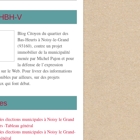
HBH-V
Blog Citoyen du quartier des
Bas-Heurts à Noisy-le-Grand
(93160), contre un projet
immobilier de la municipalité
menée par Michel Pajon et pour
la défense de l’expression
 sur le Web. Pour livrer des informations
nibles par ailleurs, sur des projets
x qui font débat.
es
des élections municipales à Noisy le Grand
s -Tableau général
des élections municipales à Noisy le Grand-
général