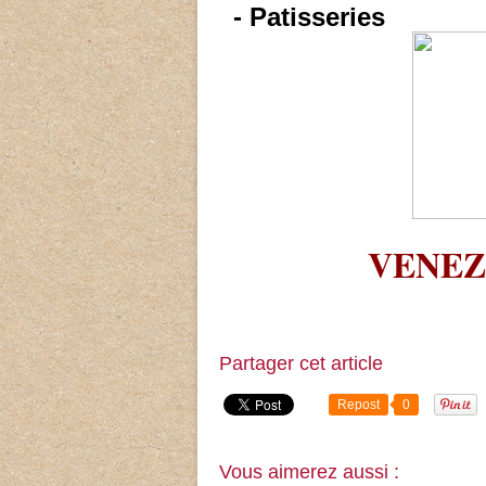
- Patisseries
VENEZ
Partager cet article
Repost
0
Vous aimerez aussi :