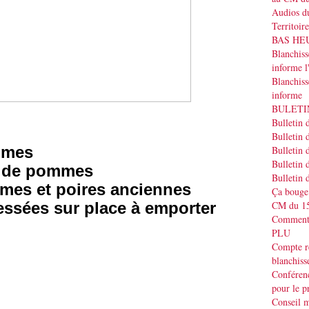
Audios du
Territoir
BAS HEUR
Blanchis
informe
Blanchiss
informe
BULETIN
Bulletin 
Bulletin 
mmes
Bulletin 
Bulletin 
s de pommes
Bulletin 
mes et poires anciennes
Ça bouge
ssées sur place à emporter
CM du 15
Commenta
PLU
Compte r
blanchiss
Conféren
pour le p
Conseil m