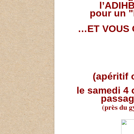
l’ADIHB
pour un 
…ET VOUS O
(apériti
le samedi 4 
passag
(près du 