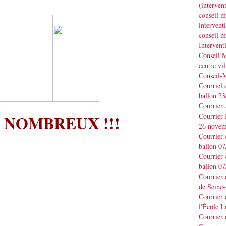
(interve
conseil m
interve
conseil m
Interven
Conseil M
centre vil
Conseil-
Courriel 
ballon 2
Courrier
 NOMBREUX !!!
Courrier
26 novem
Courrier 
ballon 0
Courrier 
ballon 0
Courrier
de Seine-
Courrier 
l'École L
Courrier