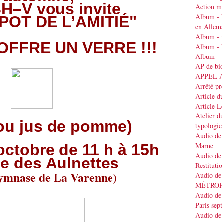
H–V vous invite
Action mu
Album - 
"POT DE L’AMITIÉ"
en Allem
Album - 
FFRE UN VERRE !!!
Album - 
Album - v
AP de bi
APPEL 
Arrêté pr
Article d
Article 
Atelier d
f ou jus de pomme)
typologie
Audio de 
octobre de 11 h à 15h
Marne
Audio de 
e des Aulnettes
Restituti
gymnase de La Varenne)
Audio de
MÉTRO
Audio de 
Paris se
Audio de 