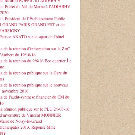
 de Ricardo BOFFIL à l'ADIHBH-V
 du Préfet du Val de Marne à l'ADIHBHV
 2020
du Président de l’Établissement Public
rial GRAND PARIS GRAND EST et de
e MARSIGNY
Patrice ANATO sur le squat de l'hôtel
 de la réunion d'information sur la ZAC
d'Ambert du 19/10/16
 de la réunion du 9/6/16 Éco quartier Île
rne
 de la réunion publique sur la Gare du
ris
 de la réunion publique sur le nouveau
 novembre 2016
 de l'audit-synthese financier du CM du
16
a réunion publique sur le PLU 24-03-16
 d'investiture de Vincent MONNIER
Maire de Noisy-le-Grand
 municipales 2013. Réponse Mme
GNY