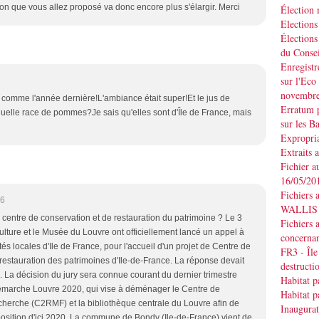
ion que vous allez proposé va donc encore plus s'élargir. Merci
Élection
Elections
Élections
du Consei
Enregistr
sur l'Eco
novembr
 comme l'année dernière!L'ambiance était super!Et le jus de
Erratum p
 quelle race de pommes?Je sais qu'elles sont d'Île de France, mais
sur les B
Expropria
Extraits 
Fichier a
16/05/20
Fichiers 
56
WALLIS d
e centre de conservation et de restauration du patrimoine ? Le 3
Fichiers 
 Culture et le Musée du Louvre ont officiellement lancé un appel à
concernan
tés locales d'Ile de France, pour l'accueil d'un projet de Centre de
FR3 - Île
restauration des patrimoines d'Ile-de-France. La réponse devait
destruct
 La décision du jury sera connue courant du dernier trimestre
Habitat p
 démarche Louvre 2020, qui vise à déménager le Centre de
Habitat p
echerche (C2RMF) et la bibliothèque centrale du Louvre afin de
Inaugurat
sition d'ici 2020. La commune de Bondy (Ile-de-France) vient de