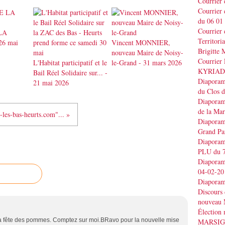
Courrier
Courrier
du 06 01
Courrier 
LA
Territo
26 mai
Vincent MONNIER,
Brigitt
nouveau Maire de Noisy-
Courrier 
L'Habitat participatif et le
le-Grand - 31 mars 2026
KYRIAD
Bail Réel Solidaire sur... -
Diaporama
21 mai 2026
du Clos 
Diaporama
de la Ma
-les-bas-heurts.com"... »
Diaporama
Grand Pa
Diaporama
PLU du 7
Diaporama
04-02-20
Diaporam
Discours
nouveau 
Élection
 la fête des pommes. Comptez sur moi.BRavo pour la nouvelle mise
MARSI