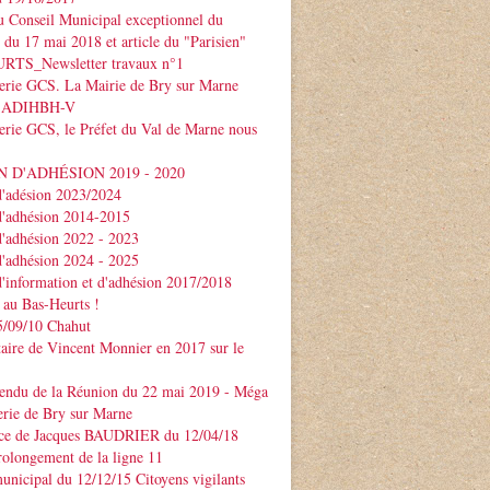
 Conseil Municipal exceptionnel du
e du 17 mai 2018 et article du "Parisien"
TS_Newsletter travaux n°1
serie GCS. La Mairie de Bry sur Marne
 l'ADIHBH-V
erie GCS, le Préfet du Val de Marne nous
 D'ADHÉSION 2019 - 2020
d'adésion 2023/2024
d'adhésion 2014-2015
d'adhésion 2022 - 2023
d'adhésion 2024 - 2025
d'information et d'adhésion 2017/2018
 au Bas-Heurts !
/09/10 Chahut
ire de Vincent Monnier en 2017 sur le
endu de la Réunion du 22 mai 2019 - Méga
erie de Bry sur Marne
ce de Jacques BAUDRIER du 12/04/18
rolongement de la ligne 11
unicipal du 12/12/15 Citoyens vigilants