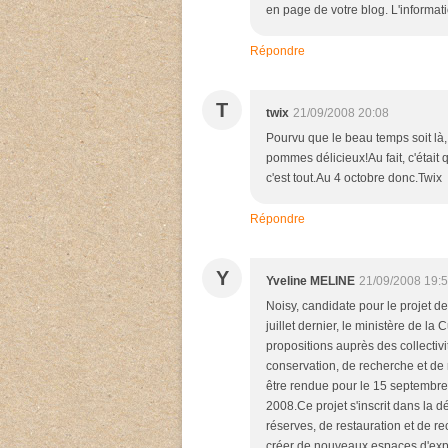
en page de votre blog. L'informat
Répondre
T
twix
21/09/2008 20:08
Pourvu que le beau temps soit là,
pommes délicieux!Au fait, c'était
c'est tout.Au 4 octobre donc.Twix
Répondre
Y
Yveline MELINE
21/09/2008 19:
Noisy, candidate pour le projet d
juillet dernier, le ministère de la
propositions auprès des collectivi
conservation, de recherche et de 
être rendue pour le 15 septembre.
2008.Ce projet s'inscrit dans la
réserves, de restauration et de r
créer de nouveaux espaces d'expo