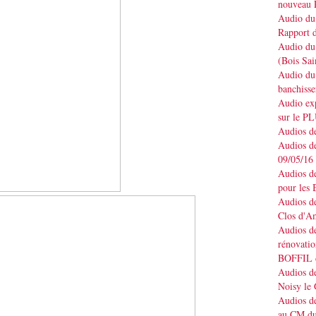
nouveau 
Audio du 
Rapport d
Audio du 
(Bois Sai
Audio du 
banchisse
Audio e
sur le P
Audios de
Audios de
09/05/16
Audios de
pour les 
Audios de
Clos d'A
Audios de
rénovatio
BOFFIL d
Audios de
Noisy le
Audios de
au CM du