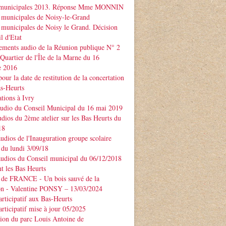
 municipales 2013. Réponse Mme MONNIN
 municipales de Noisy-le-Grand
 municipales de Noisy le Grand. Décision
l d'Etat
ements audio de la Réunion publique N° 2
 Quartier de l'Île de la Marne du 16
e 2016
our la date de restitution de la concertation
as-Heurts
tions à Ivry
audio du Conseil Municipal du 16 mai 2019
udios du 2ème atelier sur les Bas Heurts du
18
audios de l'Inauguration groupe scolaire
u lundi 3/09/18
audios du Conseil municipal du 06/12/2018
t les Bas Heurts
 de FRANCE - Un bois sauvé de la
ion - Valentine PONSY – 13/03/2024
articipatif aux Bas-Heurts
articipatif mise à jour 05/2025
ion du parc Louis Antoine de