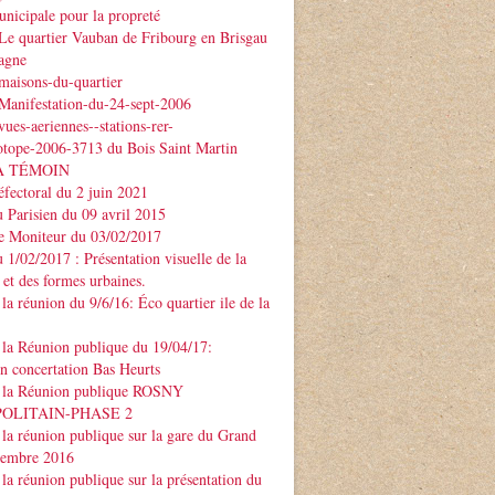
nicipale pour la propreté
Le quartier Vauban de Fribourg en Brisgau
agne
maisons-du-quartier
Manifestation-du-24-sept-2006
ues-aeriennes--stations-rer-
otope-2006-3713 du Bois Saint Martin
À TÉMOIN
éfectoral du 2 juin 2021
u Parisien du 09 avril 2015
Le Moniteur du 03/02/2017
u 1/02/2017 : Présentation visuelle de la
 et des formes urbaines.
la réunion du 9/6/16: Éco quartier ile de la
la Réunion publique du 19/04/17:
on concertation Bas Heurts
 la Réunion publique ROSNY
POLITAIN-PHASE 2
la réunion publique sur la gare du Grand
ptembre 2016
la réunion publique sur la présentation du