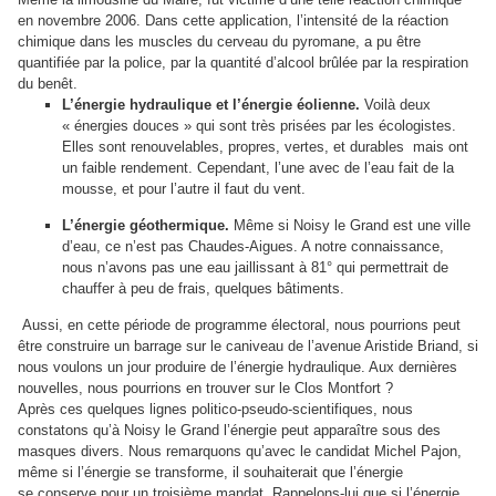
en novembre 2006. Dans cette application, l’intensité de la réaction
chimique dans les muscles du cerveau du pyromane, a pu être
quantifiée par la police, par la quantité d’alcool brûlée par la respiration
du benêt.
L’énergie hydraulique et l’énergie éolienne.
Voilà deux
« énergies douces » qui sont très prisées par les écologistes.
Elles sont renouvelables, propres, vertes, et durables mais ont
un faible rendement. Cependant, l’une avec de l’eau fait de la
mousse, et pour l’autre il faut du vent.
L’énergie géothermique.
Même si Noisy le Grand est une ville
d’eau, ce n’est pas Chaudes-Aigues. A notre connaissance,
nous n’avons pas une eau jaillissant à 81° qui permettrait de
chauffer à peu de frais, quelques bâtiments.
Aussi, en cette période de programme électoral, nous pourrions peut
être construire un barrage sur le caniveau de l’avenue Aristide Briand, si
nous voulons un jour produire de l’énergie hydraulique. Aux dernières
nouvelles, nous pourrions en trouver sur le Clos Montfort ?
Après ces quelques lignes politico-pseudo-scientifiques, nous
constatons qu’à Noisy le Grand l’énergie peut apparaître sous des
masques divers. Nous remarquons qu’avec le candidat Michel Pajon,
même si l’énergie se transforme, il souhaiterait que l’énergie
se conserve pour un troisième mandat. Rappelons-lui que si l’énergie