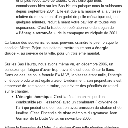
et la plus redoutable de toutes. C’est celle que nous
connaissons bien sur les Bas Heurts puisque nous la subissons
depuis septembre 2004. Elle est due à la masse et à la vitesse
relative du mouvement d’un godet de pelle mécanique qui, en
quelques minutes, réduit à néant votre pavillon et toutes vos
espérances. C’est la traduction opérationnelle du slogan de
« l’énergie retrouvée »,
de la campagne municipale de 2001.
Ca laisse des souvenirs, et nous pouvons craindre le pire, lorsque le
candidat Michel Pajon souhaiterait mettre toute son
« énergie
douce »,
au service de la ville, pour un troisième mandat.
Sur les Bas Heurts, nous avons même vu, en décembre 2006, un
bulldozer qui, fatigué d’avoir trop travaillé c’est couché sur le flanc.
Dans ce cas, selon la formule E= M.V², la vitesse étant nulle, l’énergie
cinétique produite est égale à zéro. Evidemment, son propriétaire s’est
empressé de remplacer le traitre, pour éviter des pénalités de retard
sur le chantier.
L’énergie thermique.
C’est la réaction chimique d’un
combustible (ex :l’essence) avec un comburant (l’oxygène de
l’air) qui produit une combustion avec émission de chaleur et de
lumière. C’est l’incendie de triste mémoire du gymnase Jean
Guimier de la Butte Verte, en novembre 2005.
Même la limousine du Maire, fut victime d’une telle réaction chimique