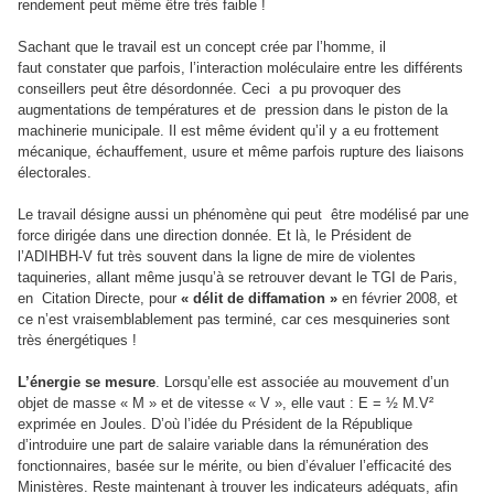
rendement peut même être très faible !
Sachant que le travail est un concept crée par l’homme, il
faut constater que parfois, l’interaction moléculaire entre les différents
conseillers peut être désordonnée. Ceci a pu provoquer des
augmentations de températures et de pression dans le piston de la
machinerie municipale. Il est même évident qu’il y a eu frottement
mécanique, échauffement, usure et même parfois rupture des liaisons
électorales.
Le travail désigne aussi un phénomène qui peut être modélisé par une
force dirigée dans une direction donnée. Et là, le Président de
l’ADIHBH-V fut très souvent dans la ligne de mire de violentes
taquineries, allant même jusqu’à se retrouver devant le TGI de Paris,
en Citation Directe, pour
« délit de diffamation »
en février 2008, et
ce n’est vraisemblablement pas terminé, car ces mesquineries sont
très énergétiques !
L’énergie se mesure
. Lorsqu’elle est associée au mouvement d’un
objet de masse « M » et de vitesse « V », elle vaut : E = ½ M.V²
exprimée en Joules. D’où l’idée du Président de la République
d’introduire une part de salaire variable dans la rémunération des
fonctionnaires, basée sur le mérite, ou bien d’évaluer l’efficacité des
Ministères. Reste maintenant à trouver les indicateurs adéquats, afin