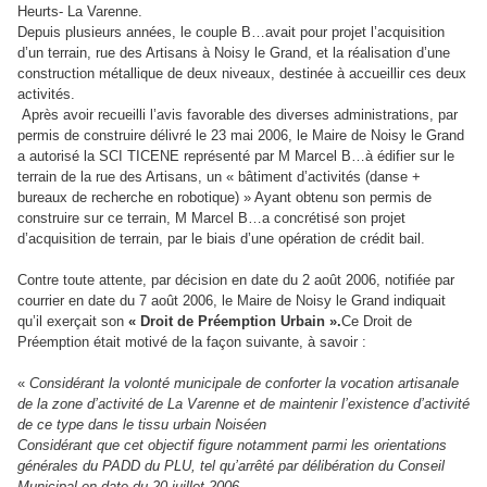
Heurts- La Varenne.
Depuis plusieurs années, le couple B…avait pour projet l’acquisition
d’un terrain, rue des Artisans à Noisy le Grand, et la réalisation d’une
construction métallique de deux niveaux, destinée à accueillir ces deux
activités.
Après avoir recueilli l’avis favorable des diverses administrations, par
permis de construire délivré le 23 mai 2006, le Maire de Noisy le Grand
a autorisé la SCI TICENE représenté par M Marcel B…à édifier sur le
terrain de la rue des Artisans, un « bâtiment d’activités (danse +
bureaux de recherche en robotique) » Ayant obtenu son permis de
construire sur ce terrain, M Marcel B…a concrétisé son projet
d’acquisition de terrain, par le biais d’une opération de crédit bail.
Contre toute attente, par décision en date du 2 août 2006, notifiée par
courrier en date du 7 août 2006, le Maire de Noisy le Grand indiquait
qu’il exerçait son
« Droit de Préemption Urbain ».
Ce Droit de
Préemption était motivé de la façon suivante, à savoir :
«
Considérant la volonté municipale de conforter la vocation artisanale
de la zone d’activité de La Varenne et de maintenir l’existence d’activité
de ce type dans le tissu urbain Noiséen
Considérant que cet objectif figure notamment parmi les orientations
générales du PADD du PLU, tel qu’arrêté par délibération du Conseil
Municipal en date du 20 juillet 2006.