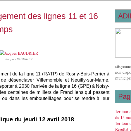
gement des lignes 11 et 16
ADI
amps
Jacques BAUDRIER
citoyenne
non dispo
ement de la ligne 11 (RATP) de Rosny-Bois-Perrier à
municipau
de désenclaver Villemomble et Neuilly-sur-Marne,
eporter à 2030 l’arrivée de la ligne 16 (GPE) à Noisy-
es centaines de milliers de Franciliens qui passent
Pag
s ou dans les embouteillages pour se rendre à leur
1er tour 
du 15 mar
ique du jeudi 12 avril 2018
1er tour 
Résultat 