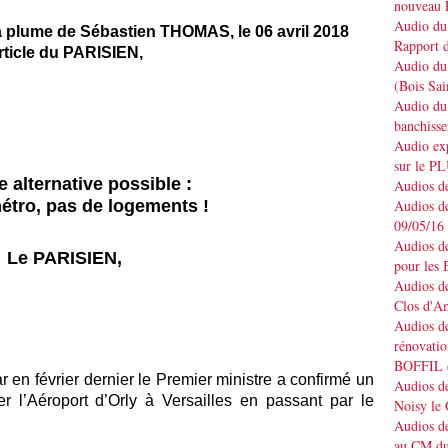
nouveau 
Audio du 
a plume de Sébastien THOMAS, le 06 avril 2018
Rapport d
rticle du PARISIEN,
Audio du 
(Bois Sai
Audio du 
banchisse
Audio e
sur le P
e alternative possible :
Audios de
étro, pas de logements !
Audios de
09/05/16
Audios de
Le PARISIEN,
pour les 
Audios de
Clos d'A
Audios de
rénovatio
BOFFIL d
r en février dernier le Premier ministre a confirmé un
Audios de
er l’Aéroport d’Orly à Versailles en passant par le
Noisy le
Audios de
au CM du