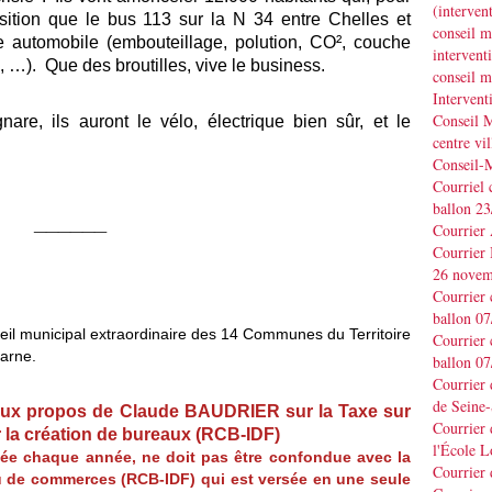
(interve
osition que le bus 113 sur la N 34 entre Chelles et
conseil m
e automobile (embouteillage, polution, CO², couche
interve
 …). Que des broutilles, vive le business.
conseil m
Interven
Conseil M
are, ils auront le vélo, électrique bien sûr, et le
centre vil
Conseil-
Courriel 
ballon 2
______
Courrier
Courrier
26 novem
Courrier 
ballon 0
nseil municipal extraordinaire des 14 Communes du Territoire
Courrier 
Marne.
ballon 0
Courrier
de Seine-
aux propos de Claude BAUDRIER sur la Taxe sur
Courrier 
r la création de bureaux (RCB-IDF)
l'École L
sée chaque année, ne doit pas être confondue avec la
Courrier
u de commerces (RCB-IDF) qui est versée en une seule