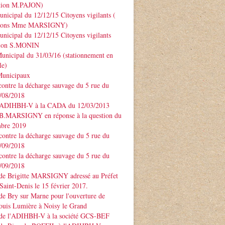
ntion M.PAJON)
unicipal du 12/12/15 Citoyens vigilants (
ntions Mme MARSIGNY)
unicipal du 12/12/15 Citoyens vigilants
tion S.MONIN
unicipal du 31/03/16 (stationnement en
le)
Municipaux
contre la décharge sauvage du 5 rue du
3/08/2018
 ADIHBH-V à la CADA du 12/03/2013
 B.MARSIGNY en réponse à la question du
bre 2019
contre la décharge sauvage du 5 rue du
7/09/2018
contre la décharge sauvage du 5 rue du
7/09/2018
 de Brigitte MARSIGNY adressé au Préfet
Saint-Denis le 15 février 2017.
de Bry sur Marne pour l'ouverture de
ouis Lumière à Noisy le Grand
 de l'ADIHBH-V à la société GCS-BEF