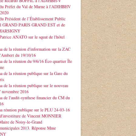
 de Ricardo BOFFIL à l'ADIHBH-V
 du Préfet du Val de Marne à l'ADIHBHV
 2020
du Président de l’Établissement Public
rial GRAND PARIS GRAND EST et de
e MARSIGNY
Patrice ANATO sur le squat de l'hôtel
 de la réunion d'information sur la ZAC
d'Ambert du 19/10/16
 de la réunion du 9/6/16 Éco quartier Île
rne
 de la réunion publique sur la Gare du
ris
 de la réunion publique sur le nouveau
 novembre 2016
 de l'audit-synthese financier du CM du
16
a réunion publique sur le PLU 24-03-16
 d'investiture de Vincent MONNIER
Maire de Noisy-le-Grand
 municipales 2013. Réponse Mme
GNY