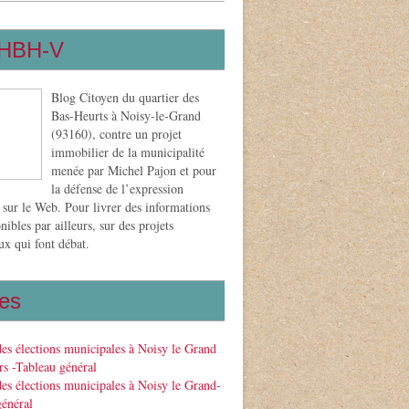
HBH-V
Blog Citoyen du quartier des
Bas-Heurts à Noisy-le-Grand
(93160), contre un projet
immobilier de la municipalité
menée par Michel Pajon et pour
la défense de l’expression
 sur le Web. Pour livrer des informations
nibles par ailleurs, sur des projets
x qui font débat.
es
des élections municipales à Noisy le Grand
s -Tableau général
des élections municipales à Noisy le Grand-
général