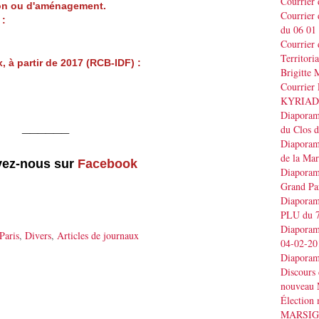
Courrier
tion ou d'aménagement.
Courrier
 :
du 06 01
Courrier 
Territo
 à partir de 2017 (RCB-IDF) :
Brigitt
Courrier 
KYRIAD
Diaporama
______
du Clos 
Diaporama
de la Ma
vez-nous sur
Facebook
Diaporama
Grand Pa
Diaporama
PLU du 7
Diaporama
Paris
,
Divers
,
Articles de journaux
04-02-20
Diaporam
Discours
nouveau 
Élection
MARSI