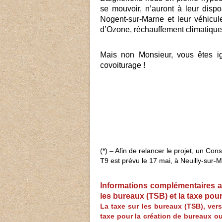
se mouvoir, n’auront à leur disp
Nogent-sur-Marne et leur véhicul
d’Ozone, réchauffement climatique,
Mais non Monsieur, vous êtes ign
covoiturage !
(*) – Afin de relancer le projet, un Co
T9 est prévu le 17 mai, à Neuilly-sur-
Informations complémentaires 
les bureaux (TSB) et la taxe pou
La taxe sur les bureaux (TSB), ver
taxe pour la création de bureaux o