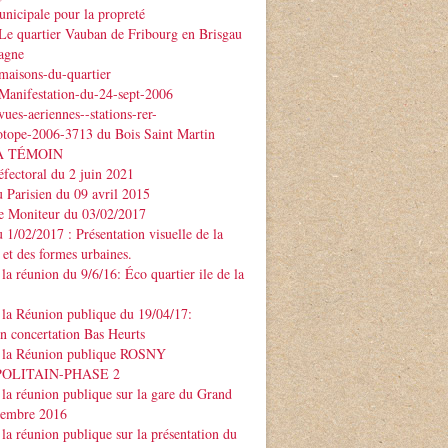
nicipale pour la propreté
Le quartier Vauban de Fribourg en Brisgau
agne
maisons-du-quartier
Manifestation-du-24-sept-2006
ues-aeriennes--stations-rer-
otope-2006-3713 du Bois Saint Martin
À TÉMOIN
éfectoral du 2 juin 2021
u Parisien du 09 avril 2015
Le Moniteur du 03/02/2017
u 1/02/2017 : Présentation visuelle de la
 et des formes urbaines.
la réunion du 9/6/16: Éco quartier ile de la
la Réunion publique du 19/04/17:
on concertation Bas Heurts
 la Réunion publique ROSNY
POLITAIN-PHASE 2
la réunion publique sur la gare du Grand
ptembre 2016
la réunion publique sur la présentation du