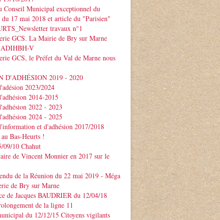
 Conseil Municipal exceptionnel du
e du 17 mai 2018 et article du "Parisien"
TS_Newsletter travaux n°1
serie GCS. La Mairie de Bry sur Marne
 l'ADIHBH-V
erie GCS, le Préfet du Val de Marne nous
 D'ADHÉSION 2019 - 2020
d'adésion 2023/2024
d'adhésion 2014-2015
d'adhésion 2022 - 2023
d'adhésion 2024 - 2025
d'information et d'adhésion 2017/2018
 au Bas-Heurts !
/09/10 Chahut
ire de Vincent Monnier en 2017 sur le
endu de la Réunion du 22 mai 2019 - Méga
erie de Bry sur Marne
ce de Jacques BAUDRIER du 12/04/18
rolongement de la ligne 11
unicipal du 12/12/15 Citoyens vigilants