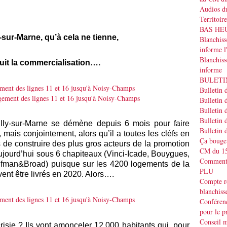
Audios du
Territoir
BAS HEUR
-sur-Marne, qu’à cela ne tienne,
Blanchis
informe
Blanchiss
uit la commercialisation….
informe
BULETIN
Bulletin 
Bulletin 
Bulletin 
Bulletin 
illy-sur-Marne se démène depuis 6 mois pour faire
Bulletin 
, mais conjointement, alors qu’il a toutes les cléfs en
Ça bouge
s de construire des plus gros acteurs de la promotion
CM du 15
ujourd’hui sous 6 chapiteaux (Vinci-Icade, Bouygues,
Commenta
ufman&Broad) puisque sur les 4200 logements de la
PLU
nt être livrés en 2020. Alors….
Compte r
blanchiss
Conféren
pour le p
Conseil m
isie ? Ils vont amonceler 12.000 habitants qui, pour