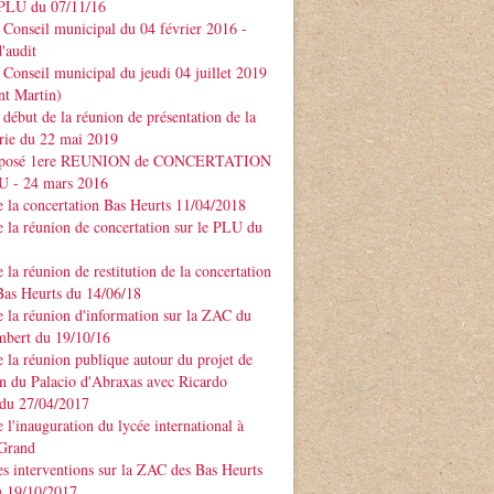
PLU du 07/11/16
Conseil municipal du 04 février 2016 -
'audit
Conseil municipal du jeudi 04 juillet 2019
nt Martin)
début de la réunion de présentation de la
rie du 22 mai 2019
xposé 1ere REUNION de CONCERTATION
LU - 24 mars 2016
 la concertation Bas Heurts 11/04/2018
 la réunion de concertation sur le PLU du
 la réunion de restitution de la concertation
Bas Heurts du 14/06/18
 la réunion d'information sur la ZAC du
mbert du 19/10/16
 la réunion publique autour du projet de
n du Palacio d'Abraxas avec Ricardo
u 27/04/2017
 l'inauguration du lycée international à
 Grand
s interventions sur la ZAC des Bas Heurts
 19/10/2017