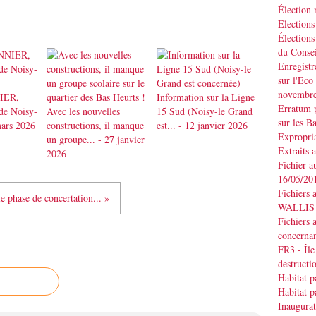
Élection
Elections
Élections
du Consei
Enregistr
sur l'Eco
novembr
IER,
Information sur la Ligne
Erratum p
de Noisy-
Avec les nouvelles
15 Sud (Noisy-le Grand
sur les B
mars 2026
constructions, il manque
est... - 12 janvier 2026
Expropria
un groupe... - 27 janvier
Extraits 
2026
Fichier a
16/05/20
Fichiers 
e phase de concertation... »
WALLIS d
Fichiers 
concernan
FR3 - Île
destruct
Habitat p
Habitat p
Inaugurat