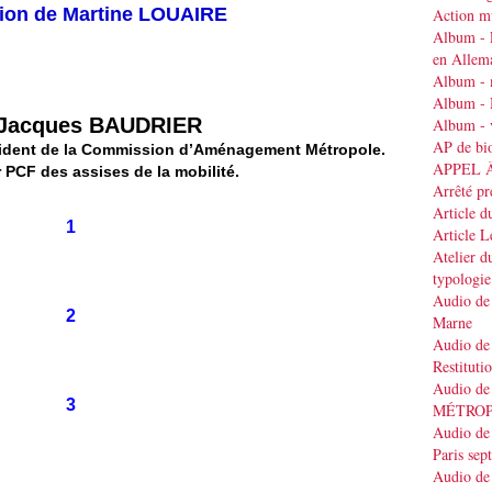
tion de Martine LOUAIRE
Action mu
Album - 
en Allem
Album - 
Album - 
 Jacques BAUDRIER
Album - v
AP de bi
ésident de la Commission d’Aménagement Métropole.
APPEL 
 PCF des assises de la mobilité.
Arrêté pr
Article d
1
Article 
Atelier d
typologie
Audio de 
2
Marne
Audio de 
Restituti
Audio de
3
MÉTRO
Audio de 
Paris se
Audio de 