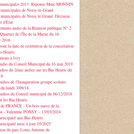
 municipales 2013. Réponse Mme MONNIN
 municipales de Noisy-le-Grand
 municipales de Noisy le Grand. Décision
l d'Etat
ements audio de la Réunion publique N° 2
 Quartier de l'Île de la Marne du 16
e 2016
our la date de restitution de la concertation
as-Heurts
tions à Ivry
audio du Conseil Municipal du 16 mai 2019
udios du 2ème atelier sur les Bas Heurts du
18
audios de l'Inauguration groupe scolaire
u lundi 3/09/18
audios du Conseil municipal du 06/12/2018
t les Bas Heurts
 de FRANCE - Un bois sauvé de la
ion - Valentine PONSY – 13/03/2024
articipatif aux Bas-Heurts
articipatif mise à jour 05/2025
ion du parc Louis Antoine de