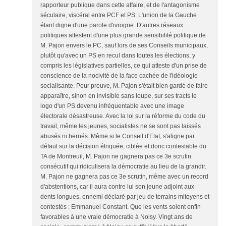
rapporteur publique dans cette affaire, et de l'antagonisme
séculaire, viscéral entre PCF et PS. L'union de la Gauche
étant digne d'une parole d'ivrogne. D'autres réseaux
politiques attestent d'une plus grande sensibilité politique de
M. Pajon envers le PC, sauf lors de ses Conseils municipaux,
plutôt qu'avec un PS en recul dans toutes les élections, y
compris les législatives partielles, ce qui atteste d'un prise de
conscience de la nocivité de la face cachée de l'idéologie
socialisante. Pour preuve, M. Pajon s'était bien gardé de faire
apparaître, sinon en invisible sans loupe, sur ses tracts le
logo d'un PS devenu infréquentable avec une image
électorale désastreuse. Avec la loi sur la réforme du code du
travail, même les jeunes, socialistes ne se sont pas laissés
abusés ni bernés. Même si le Conseil d'Etat, s'aligne par
défaut sur la décision étriquée, ciblée et donc contestable du
TA de Montreuil, M. Pajon ne gagnera pas ce 3e scrutin
consécutif qui ridiculisera la démocratie au lieu de la grandir.
M. Pajon ne gagnera pas ce 3e scrutin, même avec un record
d'abstentions, car il aura contre lui son jeune adjoint aux
dents longues, ennemi déclaré par jeu de terrains mitoyens et
contestés : Emmanuel Constant. Que les vents soient enfin
favorables à une vraie démocratie à Noisy. Vingt ans de