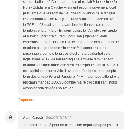
sur ses bulletins? Ce qui aurait été plus clair?<br /> <br /> 3)
Noisy Solidaire à Gauche Vraiment est un mouvement local
plus large que le Front de Gauche<br /> <br /> 4) le fait que
les communistes de Noisy le Grand sont en desaccord avec
le PCF du 93 etait connu avant les elections et cela depuis
longtemps<br /> <br /> En conclusion, le TA a ete trop rapide
et aurait du prendre du recul pour son jugement. Nous
espérons que le Conseil d Etat examinera ce dossier mais de
maniere plus pertinente.<br /> <br /> Il semblerait plus
raisonnable compte tenu des elections presidentielles et
legislatives 2017, de laisser l'equipe actuelle terminer son
mandat car sinon notre ville sera en perpétuel conflit. <br /> Il
est capital pour notre ville d avoir une équipe stable compte
tenu des enjeux (Grand Paris).<br /> M. Pajon peut attendre le
prochain mandat, 2O ANS comme maire c'est suffisant! nous
avons besoin d' idées nouvelles.
Répondre
A
Alain Cassé
13/03/2016 08:10
Je suis bien placé pour avoir constaté depuis longtemps qu'il