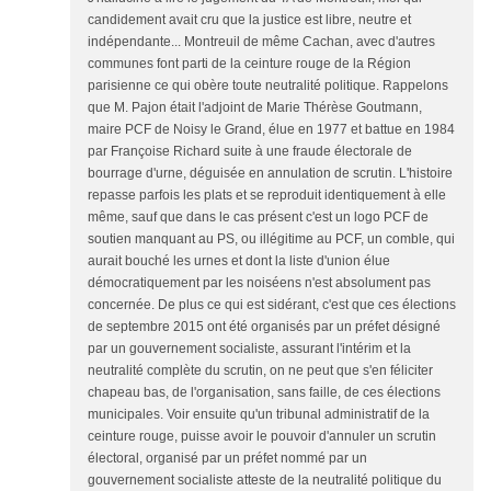
candidement avait cru que la justice est libre, neutre et
indépendante... Montreuil de même Cachan, avec d'autres
communes font parti de la ceinture rouge de la Région
parisienne ce qui obère toute neutralité politique. Rappelons
que M. Pajon était l'adjoint de Marie Thérèse Goutmann,
maire PCF de Noisy le Grand, élue en 1977 et battue en 1984
par Françoise Richard suite à une fraude électorale de
bourrage d'urne, déguisée en annulation de scrutin. L'histoire
repasse parfois les plats et se reproduit identiquement à elle
même, sauf que dans le cas présent c'est un logo PCF de
soutien manquant au PS, ou illégitime au PCF, un comble, qui
aurait bouché les urnes et dont la liste d'union élue
démocratiquement par les noiséens n'est absolument pas
concernée. De plus ce qui est sidérant, c'est que ces élections
de septembre 2015 ont été organisés par un préfet désigné
par un gouvernement socialiste, assurant l'intérim et la
neutralité complète du scrutin, on ne peut que s'en féliciter
chapeau bas, de l'organisation, sans faille, de ces élections
municipales. Voir ensuite qu'un tribunal administratif de la
ceinture rouge, puisse avoir le pouvoir d'annuler un scrutin
électoral, organisé par un préfet nommé par un
gouvernement socialiste atteste de la neutralité politique du