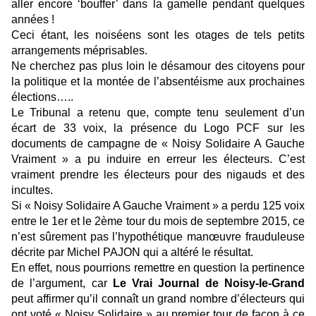
aller encore ‘bouffer’ dans la gamelle pendant quelques
années !
Ceci étant, les noiséens sont les otages de tels petits
arrangements méprisables.
Ne cherchez pas plus loin le désamour des citoyens pour
la politique et la montée de l’absentéisme aux prochaines
élections…..
Le Tribunal a retenu que, compte tenu seulement d’un
écart de 33 voix, la présence du Logo PCF sur les
documents de campagne de « Noisy Solidaire A Gauche
Vraiment » a pu induire en erreur les électeurs. C’est
vraiment prendre les électeurs pour des nigauds et des
incultes.
Si « Noisy Solidaire A Gauche Vraiment » a perdu 125 voix
entre le 1er et le 2ème tour du mois de septembre 2015, ce
n’est sûrement pas l’hypothétique manœuvre frauduleuse
décrite par Michel PAJON qui a altéré le résultat.
En effet, nous pourrions remettre en question la pertinence
de l’argument, car
Le Vrai Journal de Noisy-le-Grand
peut affirmer qu’il connaît un grand nombre d’électeurs qui
ont voté « Noisy Solidaire » au premier tour de façon à ce