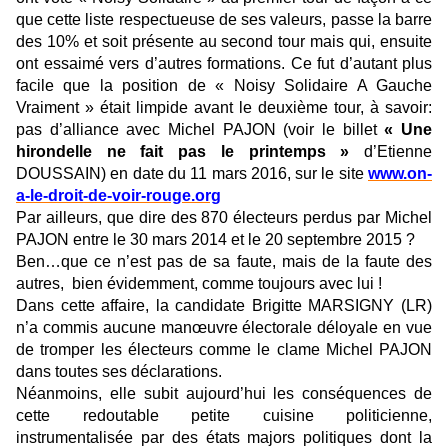
que cette liste respectueuse de ses valeurs, passe la barre
des 10% et soit présente au second tour mais qui, ensuite
ont essaimé vers d’autres formations. Ce fut d’autant plus
facile que la position de « Noisy Solidaire A Gauche
Vraiment » était limpide avant le deuxième tour, à savoir:
pas d’alliance avec Michel PAJON (voir le billet
« Une
hirondelle ne fait pas le printemps »
d’Etienne
DOUSSAIN) en date du 11 mars 2016, sur le site
www.on-
a-le-droit-de-voir-rouge.org
Par ailleurs, que dire des 870 électeurs perdus par Michel
PAJON entre le 30 mars 2014 et le 20 septembre 2015 ?
Ben…que ce n’est pas de sa faute, mais de la faute des
autres, bien évidemment, comme toujours avec lui !
Dans cette affaire, la candidate Brigitte MARSIGNY (LR)
n’a commis aucune manœuvre électorale déloyale en vue
de tromper les électeurs comme le clame Michel PAJON
dans toutes ses déclarations.
Néanmoins, elle subit aujourd’hui les conséquences de
cette redoutable petite cuisine politicienne,
instrumentalisée par des états majors politiques dont la