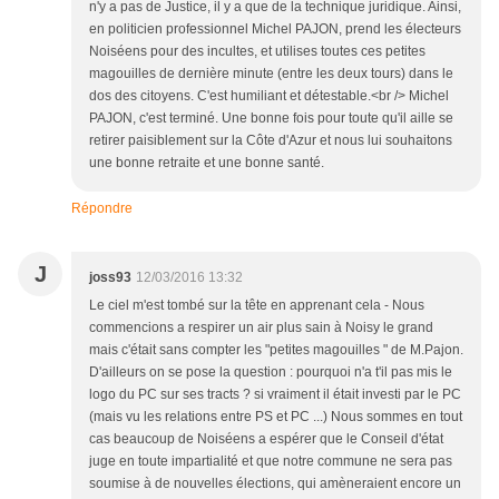
n'y a pas de Justice, il y a que de la technique juridique. Ainsi,
en politicien professionnel Michel PAJON, prend les électeurs
Noiséens pour des incultes, et utilises toutes ces petites
magouilles de dernière minute (entre les deux tours) dans le
dos des citoyens. C'est humiliant et détestable.<br /> Michel
PAJON, c'est terminé. Une bonne fois pour toute qu'il aille se
retirer paisiblement sur la Côte d'Azur et nous lui souhaitons
une bonne retraite et une bonne santé.
Répondre
J
joss93
12/03/2016 13:32
Le ciel m'est tombé sur la tête en apprenant cela - Nous
commencions a respirer un air plus sain à Noisy le grand
mais c'était sans compter les "petites magouilles " de M.Pajon.
D'ailleurs on se pose la question : pourquoi n'a t'il pas mis le
logo du PC sur ses tracts ? si vraiment il était investi par le PC
(mais vu les relations entre PS et PC ...) Nous sommes en tout
cas beaucoup de Noiséens a espérer que le Conseil d'état
juge en toute impartialité et que notre commune ne sera pas
soumise à de nouvelles élections, qui amèneraient encore un