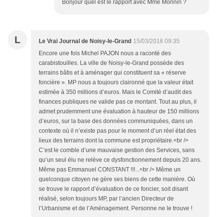
Bonjour quel est le rapport avec Mme Monnin ?
L
Le Vrai Journal de Noisy-le-Grand
15/03/2016 09:35
Encore une fois Michel PAJON nous a raconté des
carabistouilles. La ville de Noisy-le-Grand possède des
terrains bâtis et à aménager qui constituent sa « réserve
foncière ». MP nous a toujours claironné que la valeur était
estimée à 350 millions d’euros. Mais le Comité d’audit des
finances publiques ne valide pas ce montant. Tout au plus, il
admet prudemment une évaluation à hauteur de 150 millions
d’euros, sur la base des données communiquées, dans un
contexte où il n’existe pas pour le moment d’un réel état des
lieux des terrains dont la commune est propriétaire.<br />
C’est le comble d’une mauvaise gestion des Services, sans
qu’un seul élu ne relève ce dysfonctionnement depuis 20 ans.
Même pas Emmanuel CONSTANT !!!...<br /> Même un
quelconque citoyen ne gère ses biens de cette manière. Où
se trouve le rapport d’évaluation de ce foncier, soit disant
réalisé, selon toujours MP, par l’ancien Directeur de
l’Urbanisme et de l’Aménagement. Personne ne le trouve !