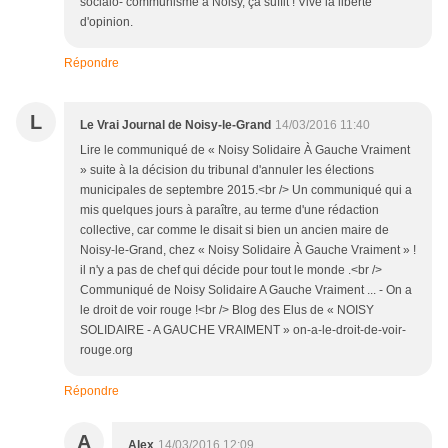
socialo- communisme à Noisy, ça suffit ! Vive la liberté
d'opinion.
Répondre
L
Le Vrai Journal de Noisy-le-Grand
14/03/2016 11:40
Lire le communiqué de « Noisy Solidaire À Gauche Vraiment
» suite à la décision du tribunal d'annuler les élections
municipales de septembre 2015.<br /> Un communiqué qui a
mis quelques jours à paraître, au terme d'une rédaction
collective, car comme le disait si bien un ancien maire de
Noisy-le-Grand, chez « Noisy Solidaire À Gauche Vraiment » !
il n'y a pas de chef qui décide pour tout le monde .<br />
Communiqué de Noisy Solidaire A Gauche Vraiment ... - On a
le droit de voir rouge !<br /> Blog des Elus de « NOISY
SOLIDAIRE - A GAUCHE VRAIMENT » on-a-le-droit-de-voir-
rouge.org
Répondre
A
Alex
14/03/2016 12:09