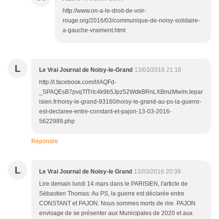
http://www.on-a-le-droit-de-voir-
rouge.org/2016/03/communique-de-noisy-solidaire-
a-gauche-vraiment.html
L
Le Vrai Journal de Noisy-le-Grand
13/03/2016 21:16
http://l.facebook.com/l/lAQFd-
_SPAQEsB7pvqTfTrIc4k9b5Jpz52WdkBRnLXBmzMw/m.lepar
isien.fr/noisy-le-grand-93160/noisy-le-grand-au-ps-la-guerre-
est-declaree-entre-constant-et-pajon-13-03-2016-
5622989.php
Répondre
L
Le Vrai Journal de Noisy-le Grand
13/03/2016 20:39
Lire demain lundi 14 mars dans le PARISIEN, l'article de
Sébastien Thomas: Au PS, la guerre est déclarée entre
CONSTANT et PAJON. Nous sommes morts de rire. PAJON
envisage de se présenter aux Municipales de 2020 et aux